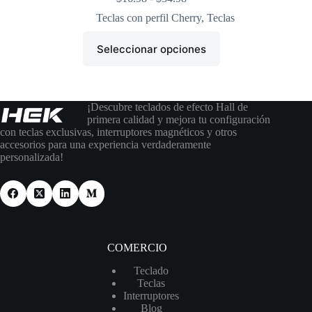
Teclas con perfil Cherry
,
Teclas
Seleccionar opciones
¡Descubre teclados de efecto Hall de
primera calidad y mejora tu configuración
con teclas exclusivas, interruptores magnéticos y otros
accesorios para una experiencia verdaderamente
personalizada!
COMERCIO
Teclado
Teclas
Interruptores
Blog