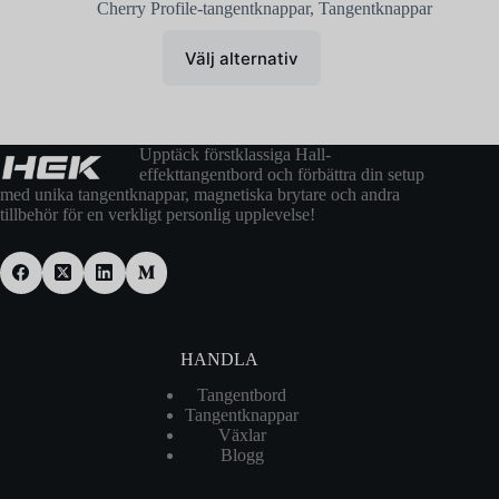
Cherry Profile-tangentknappar
,
Tangentknappar
Välj alternativ
Upptäck förstklassiga Hall-
effekttangentbord och förbättra din setup
med unika tangentknappar, magnetiska brytare och andra
tillbehör för en verkligt personlig upplevelse!
HANDLA
Tangentbord
Tangentknappar
Växlar
Blogg