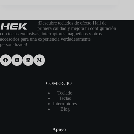
¡Descubre teclados de efecto Hall de
primera calidad y mejora tu configuración
con teclas exclusivas, interruptores magnéticos y otros
accesorios para una experiencia verdaderamente
personalizada!
COMERCIO
Teclado
Teclas
Interruptores
Blog
Apoyo