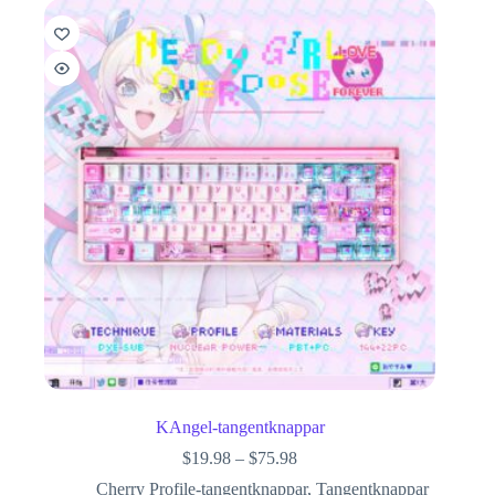
KAngel-tangentknappar
$
19.98
–
$
75.98
Cherry Profile-tangentknappar
,
Tangentknappar