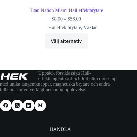
Titan Nation Miami Hall-effektbrytare
$
8.00
–
$
56.00
Halleffektbrytare
,
Växlar
Välj alternativ
Upptäck förstklassiga Hall-
effekttangentbord och förbättra din setup
med unika tangentknappar, magnetiska brytare och andra
tillbehör för en verkligt personlig upplevelse!
HANDLA