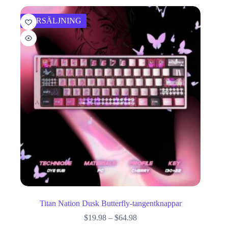
FÖRSÄLJNING
Titan Nation Dusk Butterfly-tangentknappar
$
19.98
–
$
64.98