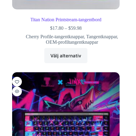
Titan Nation Printstream-tangentbord
$
17.80
–
$
59.98
Cherry Profile-tangentknappar
,
Tangentknappar
,
OEM-profiltangentknappar
Välj alternativ