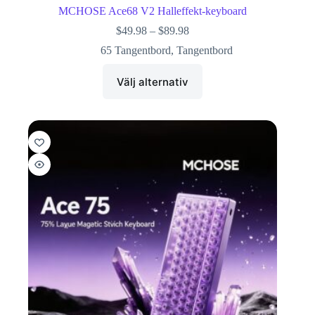
MCHOSE Ace68 V2 Halleffekt-keyboard
$
49.98
–
$
89.98
65 Tangentbord
,
Tangentbord
Välj alternativ