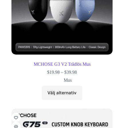
MCHOSE G3 V2 Trådlös Mus
$
19.98
–
$
39.98
Mus
Välj alternativ