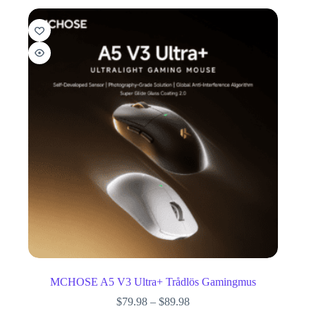
MCHOSE A5 V3 Ultra+ Trådlös Gamingmus
$
79.98
–
$
89.98