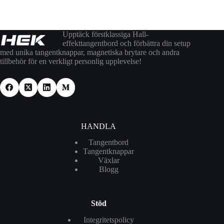
Upptäck förstklassiga Hall-
effekttangentbord och förbättra din setup
med unika tangentknappar, magnetiska brytare och andra
tillbehör för en verkligt personlig upplevelse!
HANDLA
Tangentbord
Tangentknappar
Växlar
Blogg
Stöd
Integritetspolicy