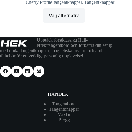
Cherry Profile-tangentknappar
,
Tangentknappar
Välj alternativ
Upptäck förstklassiga Hall-
effekttangentbord och förbättra din setup
med unika tangentknappar, magnetiska brytare och andra
tillbehör för en verkligt personlig upplevelse!
HANDLA
Tangentbord
Tangentknappar
Växlar
Blogg