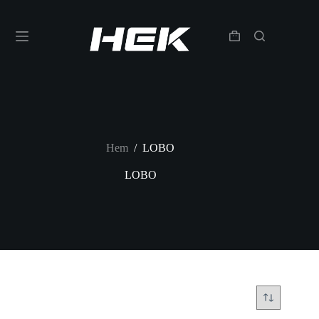
Hem
/
LOBO
LOBO