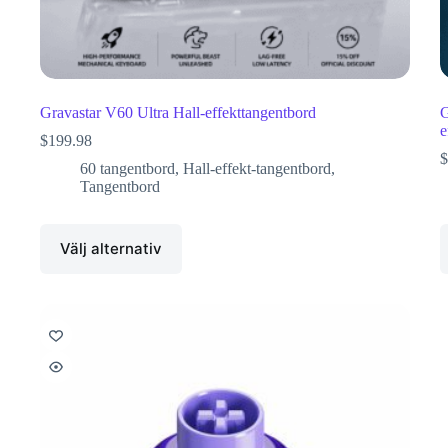
Gravastar V60 Ultra Hall-effekttangentbord
G
e
$
199.98
$
60 tangentbord
,
Hall-effekt-tangentbord
,
Tangentbord
Välj alternativ