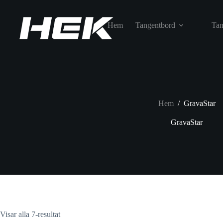
Hem
Tangentbord
Tan
Hem
/
GravaStar
GravaStar
Visar alla 7-resultat