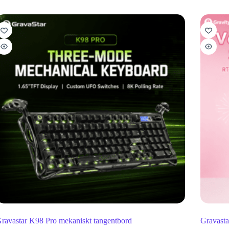
ravastar K98 Pro mekaniskt tangentbord
Gravasta