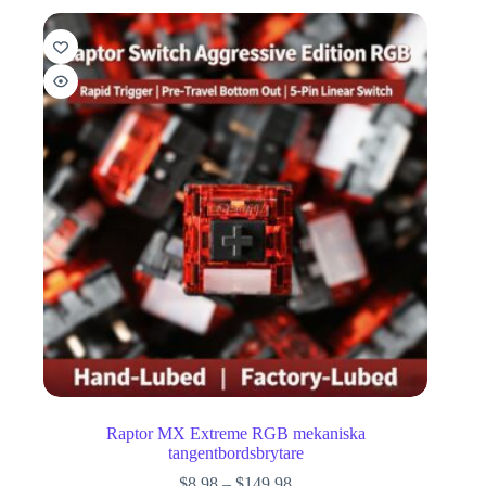
Raptor MX Extreme RGB mekaniska
tangentbordsbrytare
$
8.98
–
$
149.98