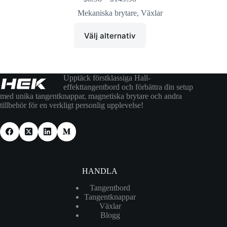
Mekaniska brytare
,
Växlar
Välj alternativ
Upptäck förstklassiga Hall-
effekttangentbord och förbättra din setup
med unika tangentknappar, magnetiska brytare och andra
tillbehör för en verkligt personlig upplevelse!
HANDLA
Tangentbord
Tangentknappar
Växlar
Blogg