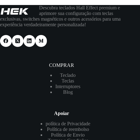
Descubra teclados Hall Effect premium e
aprimore sua configuração com teclas
exclusivas, switches magnéticos e outros acessórios para uma
experiência verdadeiramente personalizada!
COMPRAR
Teclado
Teclas
Interruptores
Blog
Apoiar
política de Privacidade
Política de reembolso
Política de Envio