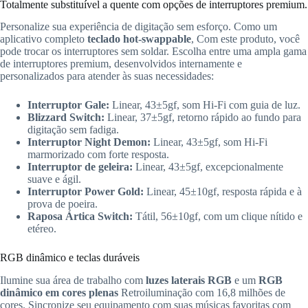
Totalmente substituível a quente com opções de interruptores premium.
Personalize sua experiência de digitação sem esforço. Como um
aplicativo completo
teclado hot-swappable
, Com este produto, você
pode trocar os interruptores sem soldar. Escolha entre uma ampla gama
de interruptores premium, desenvolvidos internamente e
personalizados para atender às suas necessidades:
Interruptor Gale:
Linear, 43±5gf, som Hi-Fi com guia de luz.
Blizzard Switch:
Linear, 37±5gf, retorno rápido ao fundo para
digitação sem fadiga.
Interruptor Night Demon:
Linear, 43±5gf, som Hi-Fi
marmorizado com forte resposta.
Interruptor de geleira:
Linear, 43±5gf, excepcionalmente
suave e ágil.
Interruptor Power Gold:
Linear, 45±10gf, resposta rápida e à
prova de poeira.
Raposa Ártica Switch:
Tátil, 56±10gf, com um clique nítido e
etéreo.
RGB dinâmico e teclas duráveis
Ilumine sua área de trabalho com
luzes laterais RGB
e um
RGB
dinâmico em cores plenas
Retroiluminação com 16,8 milhões de
cores. Sincronize seu equipamento com suas músicas favoritas com