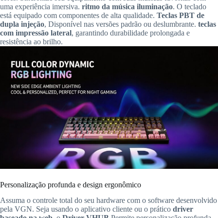
uma experiência imersiva.
ritmo da música iluminação
. O teclado
está equipado com componentes de alta qualidade.
Teclas PBT de
dupla injeção
, Disponível nas versões padrão ou deslumbrante.
teclas
com impressão lateral
, garantindo durabilidade prolongada e
resistência ao brilho.
Personalização profunda e design ergonômico
Assuma o controle total do seu hardware com o software desenvolvido
pela VGN. Seja usando o aplicativo cliente ou o prático
driver
baseado na web
, o
Driver VHUB
Permite personalização profunda