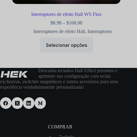
Interruptores de efeito Hall WS Flux
$
8.98
–
$
168.98
Interruptores de efeito Hall
,
Interruptores
Selecionar opções
Descubra teclados Hall Effect premium e
aprimore sua configuração com teclas
exclusivas, switches magnéticos e outros acessórios para uma
experiência verdadeiramente personalizada!
COMPRAR
Teclado