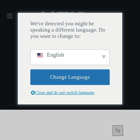
We've detected you might be
speaking a different language. Do
you want to change to:
English
Início
/
WS
WS
Change Language
Close and do not switch language