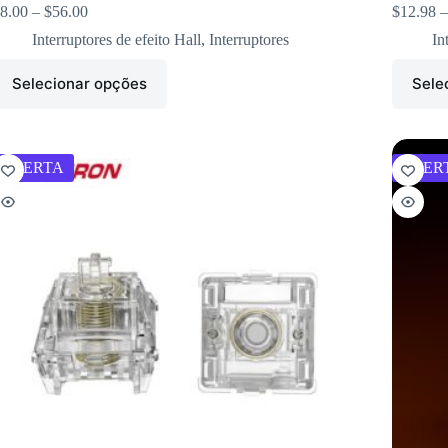
8.00
–
$
56.00
$
12.98
–
Interruptores de efeito Hall
,
Interruptores
In
Selecionar opções
Sele
OFERTA
OFER