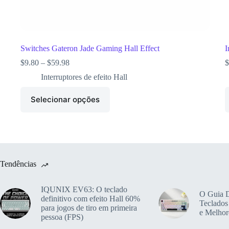
Switches Gateron Jade Gaming Hall Effect
I
$
9.80
–
$
59.98
$
Interruptores de efeito Hall
Selecionar opções
Tendências
IQUNIX EV63: O teclado
O Guia D
definitivo com efeito Hall 60%
Teclados
para jogos de tiro em primeira
e Melhor
pessoa (FPS)