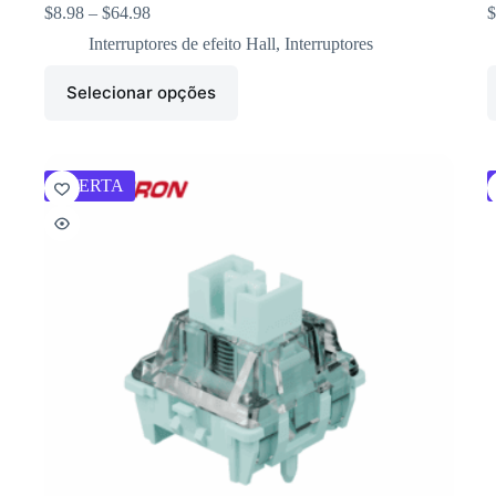
$
8.98
–
$
64.98
$
Interruptores de efeito Hall
,
Interruptores
Selecionar opções
OFERTA