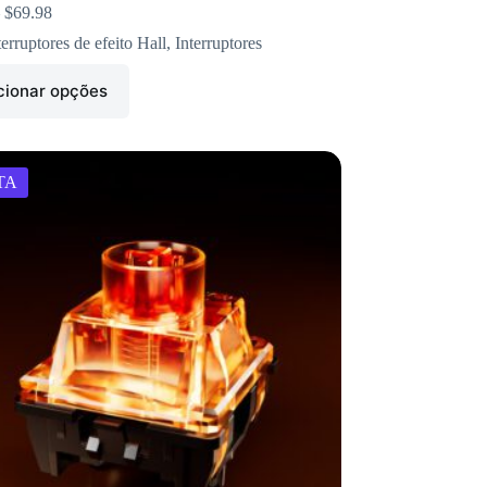
$
69.98
terruptores de efeito Hall
,
Interruptores
cionar opções
TA