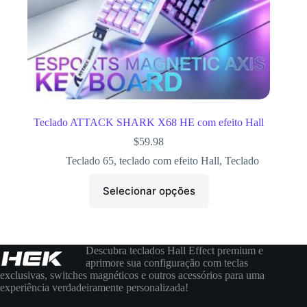
Teclado ATTACK SHARK X68 HE com efeito Hall
$
59.98
Teclado 65
,
teclado com efeito Hall
,
Teclado
Selecionar opções
Descubra teclados Hall Effect premium e
aprimore sua configuração com teclas
exclusivas, switches magnéticos e outros acessórios para uma
experiência verdadeiramente personalizada!