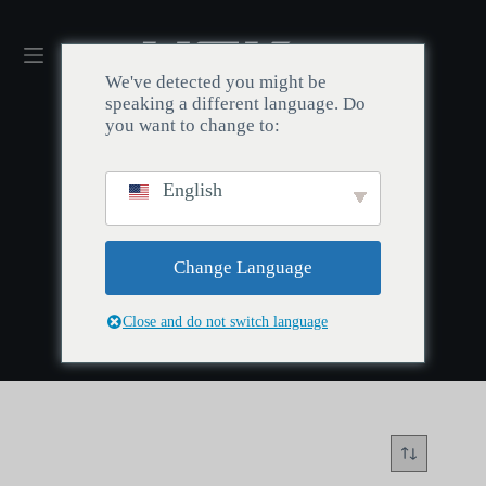
We've detected you might be
speaking a different language. Do
you want to change to:
English
Início
/
Ferramenta
Ferramenta
Change Language
Close and do not switch language