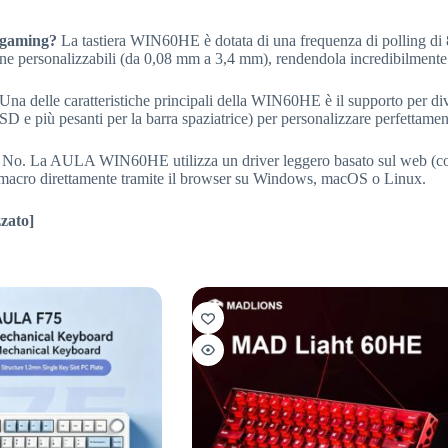
 gaming?
La tastiera WIN60HE è dotata di una frequenza di polling di 80
one personalizzabili (da 0,08 mm a 3,4 mm), rendendola incredibilmente
Una delle caratteristiche principali della WIN60HE è il supporto per divers
D e più pesanti per la barra spaziatrice) per personalizzare perfettament
No. La AULA WIN60HE utilizza un driver leggero basato sul web (comp
le macro direttamente tramite il browser su Windows, macOS o Linux.
zato]