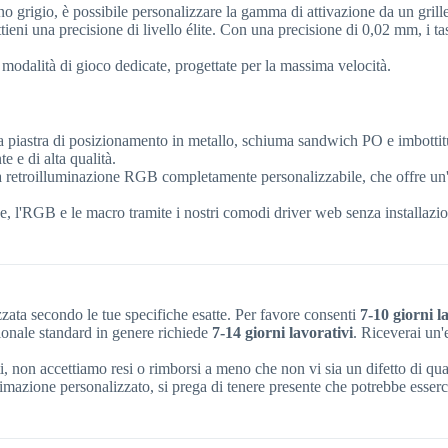
no grigio, è possibile personalizzare la gamma di attivazione da un grill
ieni una precisione di livello élite. Con una precisione di 0,02 mm, i t
modalità di gioco dedicate, progettate per la massima velocità.
 piastra di posizionamento in metallo, schiuma sandwich PO e imbottitur
e e di alta qualità.
a retroilluminazione RGB completamente personalizzabile, che offre un'a
e, l'RGB e le macro tramite i nostri comodi driver web senza installazio
zzata secondo le tue specifiche esatte. Per favore consenti
7-10 giorni l
ionale standard in genere richiede
7-14 giorni lavorativi
. Riceverai un'
i, non accettiamo resi o rimborsi a meno che non vi sia un difetto di qual
mazione personalizzato, si prega di tenere presente che potrebbe esserci