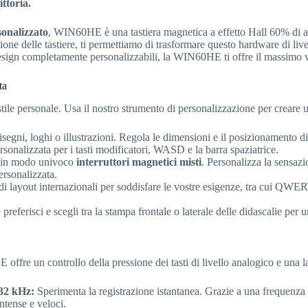
ittoria.
nalizzato
, WIN60HE è una tastiera magnetica a effetto Hall 60% di alt
zione delle tastiere, ti permettiamo di trasformare questo hardware di li
gn completamente personalizzabili, la WIN60HE ti offre il massimo van
ta
tile personale. Usa il nostro strumento di personalizzazione per creare u
isegni, loghi o illustrazioni. Regola le dimensioni e il posizionamento dir
onalizzata per i tasti modificatori, WASD e la barra spaziatrice.
in modo univoco
interruttori magnetici misti
. Personalizza la sensazi
ersonalizzata.
 layout internazionali per soddisfare le vostre esigenze, tra cui 
e preferisci e scegli tra la stampa frontale o laterale delle didascalie per
offre un controllo della pressione dei tasti di livello analogico e una l
 32 kHz:
Sperimenta la registrazione istantanea. Grazie a una frequenza di
ntense e veloci.