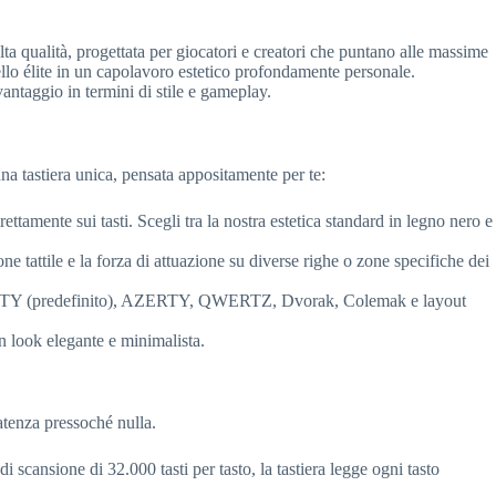
a qualità, progettata per giocatori e creatori che puntano alle massime
vello élite in un capolavoro estetico profondamente personale.
taggio in termini di stile e gameplay.
na tastiera unica, pensata appositamente per te:
ettamente sui tasti. Scegli tra la nostra estetica standard in legno nero e
one tattile e la forza di attuazione su diverse righe o zone specifiche dei
QWERTY (predefinito), AZERTY, QWERTZ, Dvorak, Colemak e layout
 un look elegante e minimalista.
atenza pressoché nulla.
 scansione di 32.000 tasti per tasto, la tastiera legge ogni tasto