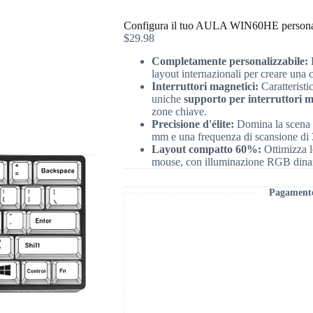
Configura il tuo AULA WIN60HE persona
$
29.98
Completamente personalizzabile:
P
layout internazionali per creare una 
Interruttori magnetici:
Caratteristi
uniche
supporto per interruttori mi
zone chiave.
Precisione d'élite:
Domina la scena c
mm e una frequenza di scansione di 32
Layout compatto 60%:
Ottimizza l
mouse, con illuminazione RGB dina
Pagamento