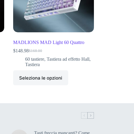
MADLIONS MAD Light 60 Quattro
$
148.98
$
168.00
60 tastiere
,
Tastiera ad effetto Hall
,
Tastiera
Seleziona le opzioni
Tasti freccia mancanti? Come