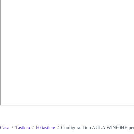
Casa
/
Tastiera
/
60 tastiere
/
Configura il tuo AULA WIN60HE per