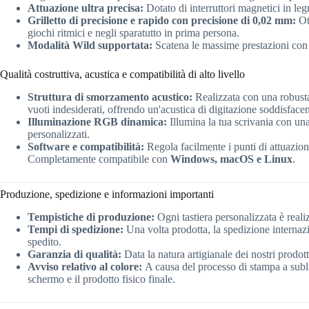
Attuazione ultra precisa:
Dotato di interruttori magnetici in leg
Grilletto di precisione e rapido con precisione di 0,02 mm:
Ott
giochi ritmici e negli sparatutto in prima persona.
Modalità Wild supportata:
Scatena le massime prestazioni con 
Qualità costruttiva, acustica e compatibilità di alto livello
Struttura di smorzamento acustico:
Realizzata con una robusta
vuoti indesiderati, offrendo un'acustica di digitazione soddisfacent
Illuminazione RGB dinamica:
Illumina la tua scrivania con un
personalizzati.
Software e compatibilità:
Regola facilmente i punti di attuazion
Completamente compatibile con
Windows, macOS e Linux
.
Produzione, spedizione e informazioni importanti
Tempistiche di produzione:
Ogni tastiera personalizzata è reali
Tempi di spedizione:
Una volta prodotta, la spedizione internaz
spedito.
Garanzia di qualità:
Data la natura artigianale dei nostri prodott
Avviso relativo al colore:
A causa del processo di stampa a subli
schermo e il prodotto fisico finale.