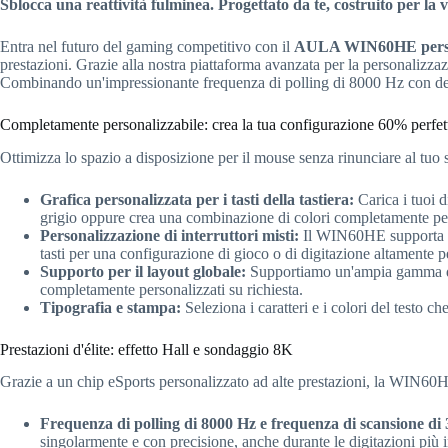
Sblocca una reattività fulminea. Progettato da te, costruito per la v
Entra nel futuro del gaming competitivo con il
AULA WIN60HE perso
prestazioni. Grazie alla nostra piattaforma avanzata per la personalizza
Combinando un'impressionante frequenza di polling di 8000 Hz con desi
Completamente personalizzabile: crea la tua configurazione 60% perfet
Ottimizza lo spazio a disposizione per il mouse senza rinunciare al tuo s
Grafica personalizzata per i tasti della tastiera:
Carica i tuoi d
grigio oppure crea una combinazione di colori completamente pers
Personalizzazione di interruttori misti:
Il WIN60HE supporta 
tasti per una configurazione di gioco o di digitazione altamente p
Supporto per il layout globale:
Supportiamo un'ampia gamma di
completamente personalizzati su richiesta.
Tipografia e stampa:
Seleziona i caratteri e i colori del testo ch
Prestazioni d'élite: effetto Hall e sondaggio 8K
Grazie a un chip eSports personalizzato ad alte prestazioni, la WIN60HE 
Frequenza di polling di 8000 Hz e frequenza di scansione di
singolarmente e con precisione, anche durante le digitazioni più i