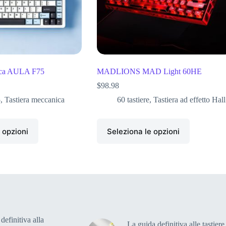
nica AULA F75
MADLIONS MAD Light 60HE
$
98.98
5
,
Tastiera meccanica
60 tastiere
,
Tastiera ad effetto Hall
 opzioni
Seleziona le opzioni
definitiva alla
La guida definitiva alle tastiere