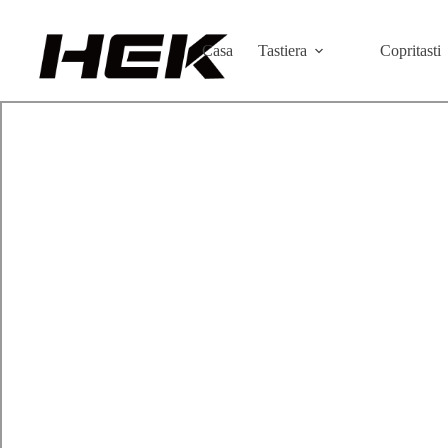
Casa
Tastiera
Copritasti