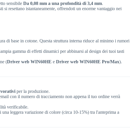
etto sensibile
Da 0,08 mm a una profondità di 3,4 mm
.
asti si resettano istantaneamente, offrendoti un enorme vantaggio nei
a di base in cotone. Questa struttura interna riduce al minimo i rumori
mpia gamma di effetti dinamici per abbinarsi al design dei tuoi tasti
ne (
Driver web WIN60HE
e
Driver web WIN60HE Pro/Max
).
avorativi
per la produzione.
email con il numero di tracciamento non appena il tuo ordine verrà
ità verificabile.
 una leggera variazione di colore (circa 10-15%) tra l'anteprima a