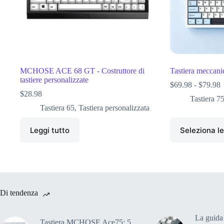
MCHOSE ACE 68 GT - Costruttore di
Tastiera mecca
tastiere personalizzate
$
69.98
-
$
79.98
$
28.98
Tastiera 7
Tastiera 65
,
Tastiera personalizzata
Leggi tutto
Seleziona le
Di tendenza
La guida 
Tastiera MCHOSE Ace75: 5