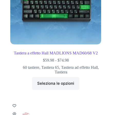
Tastiera a effetto Hall MADLIONS MAD60/68 V2
$
59.98
-
$
74.98
60 tastiere
,
Tastiera 65
,
Tastiera ad effetto Hall
,
Tastiera
Seleziona le opzioni