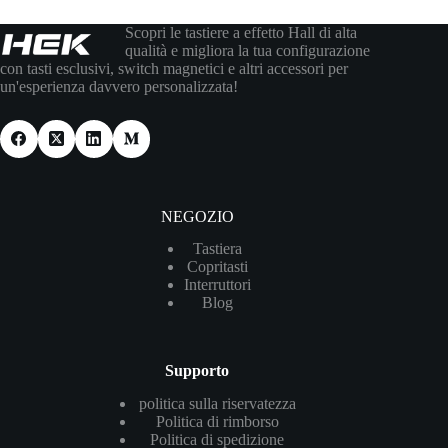
Scopri le tastiere a effetto Hall di alta
qualità e migliora la tua configurazione
con tasti esclusivi, switch magnetici e altri accessori per
un'esperienza davvero personalizzata!
NEGOZIO
Tastiera
Copritasti
Interruttori
Blog
Supporto
politica sulla riservatezza
Politica di rimborso
Politica di spedizione