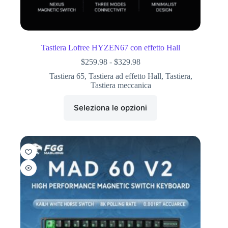
Tastiera Lofree HYZEN67 con effetto Hall
$
259.98
-
$
329.98
Tastiera 65
,
Tastiera ad effetto Hall
,
Tastiera
,
Tastiera meccanica
Seleziona le opzioni