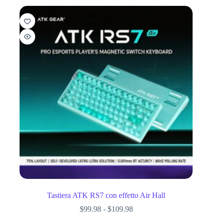
Tastiera ATK RS7 con effetto Air Hall
$
99.98
-
$
109.98