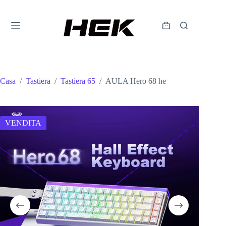
Casa
/
Tastiera
/
Tastiera 65
/
AULA Hero 68 he
VENDITA