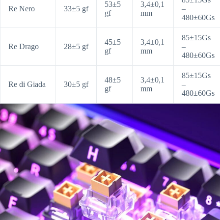
53±5
3,4±0,1
Re Nero
33±5 gf
–
gf
mm
480±60Gs
85±15Gs
45±5
3,4±0,1
Re Drago
28±5 gf
–
gf
mm
480±60Gs
85±15Gs
48±5
3,4±0,1
Re di Giada
30±5 gf
–
gf
mm
480±60Gs