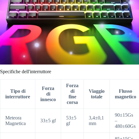
Specifiche dell'interruttore
Forza
Forza
Tipo di
di
Viaggio
Flusso
di
interruttore
fine
totale
magnetico
innesco
corsa
90±15Gs
Meteora
53±5
3,4±0,1
33±5 gf
–
Magnetica
gf
mm
480±60Gs
85±15Gs