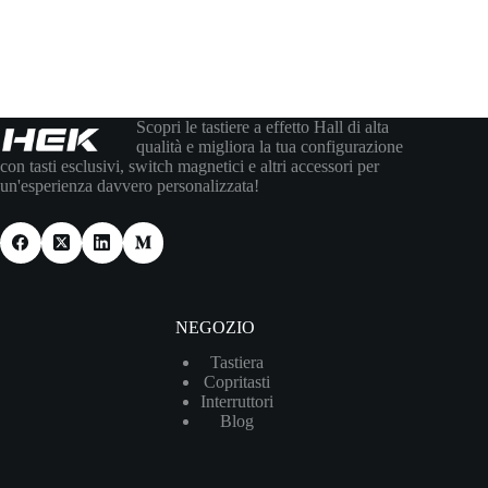
Scopri le tastiere a effetto Hall di alta
qualità e migliora la tua configurazione
con tasti esclusivi, switch magnetici e altri accessori per
un'esperienza davvero personalizzata!
NEGOZIO
Tastiera
Copritasti
Interruttori
Blog