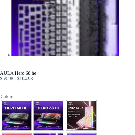
AULA Hero 68 he
$
59.98
-
$
104.98
Colore