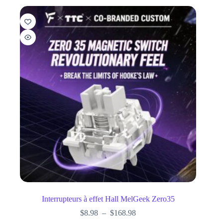
Interrupteurs à effet Hall MelGeek Zero35
$
8.98
–
$
168.98