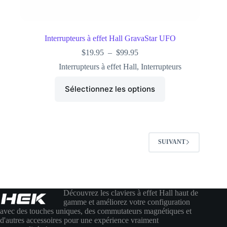
Interrupteurs à effet Hall GravaStar UFO
$
19.95
–
$
99.95
Interrupteurs à effet Hall
,
Interrupteurs
Sélectionnez les options
SUIVANT
Découvrez les claviers à effet Hall haut de
gamme et améliorez votre configuration
avec des touches uniques, des commutateurs magnétiques et
d'autres accessoires pour une expérience vraiment