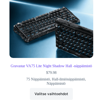
Gravastar VA75 Lite Night Shadow Hall -näppäimistö
$
79.98
75 Näppäimistö
,
Hall-ilmiönäppäimistö
,
Näppäimistö
Valitse vaihtoehdot