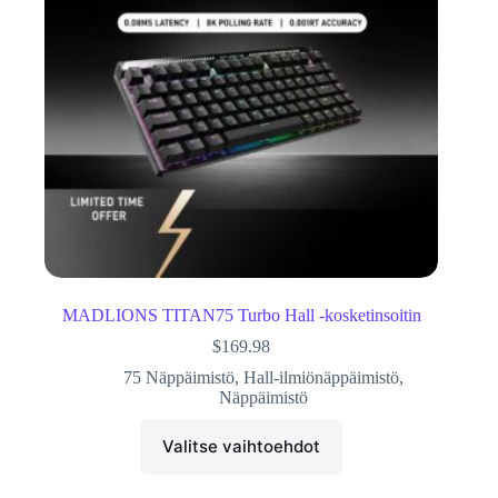
MADLIONS TITAN75 Turbo Hall -kosketinsoitin
$
169.98
75 Näppäimistö
,
Hall-ilmiönäppäimistö
,
Näppäimistö
Valitse vaihtoehdot