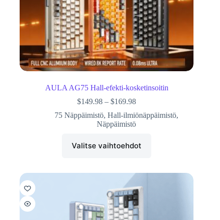
AULA AG75 Hall-efekti-kosketinsoitin
$
149.98
–
$
169.98
75 Näppäimistö
,
Hall-ilmiönäppäimistö
,
Näppäimistö
Valitse vaihtoehdot