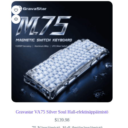
Gravastar VA75 Silver Soul Hall-efektinäppäimistö
$
139.98
75 Näppäimistö
,
Hall-ilmiönäppäimistö
,