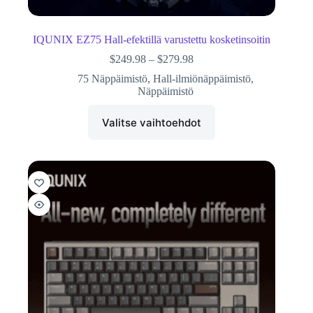
IQUNIX EZ75 Hall-efektillä varustettu kosketinsoitin
$
249.98
–
$
279.98
75 Näppäimistö
,
Hall-ilmiönäppäimistö
,
Näppäimistö
Valitse vaihtoehdot