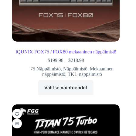
IQUNIX FOX75 / FOX80 mekaaninen näppäimistö
$
199.98
–
$
218.98
75 Näppäimistö
,
Näppäimistö
,
Mekaaninen
näppäimistö
,
TKL-näppäimistö
Valitse vaihtoehdot