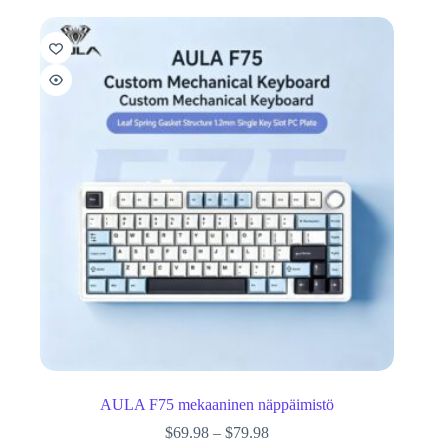
AULA F75 mekaaninen näppäimistö
$
69.98
–
$
79.98