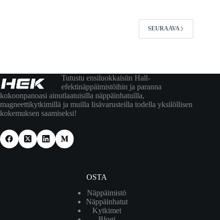
SEURAAVA
Tutustu ensiluokkaisiin Hall-
efektinäppäimistöihin ja paranna
kokoonpanoasi ainutlaatuisilla näppäinhatuilla,
magneettikytkimillä ja muilla lisävarusteilla todella yksilöllisen
kokemuksen saamiseksi!
OSTA
Näppäimistö
Näppäinhatut
Kytkimet
Blogi