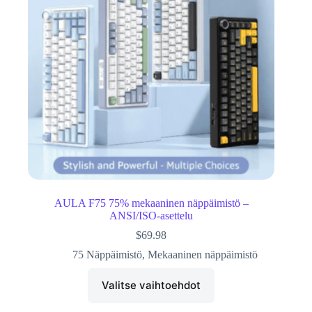
AULA F75 75% mekaaninen näppäimistö –
ANSI/ISO-asettelu
$
69.98
75 Näppäimistö
,
Mekaaninen näppäimistö
Valitse vaihtoehdot