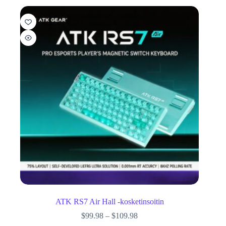
ATK RS7 Air Hall -kosketinsoitin
$
99.98
–
$
109.98