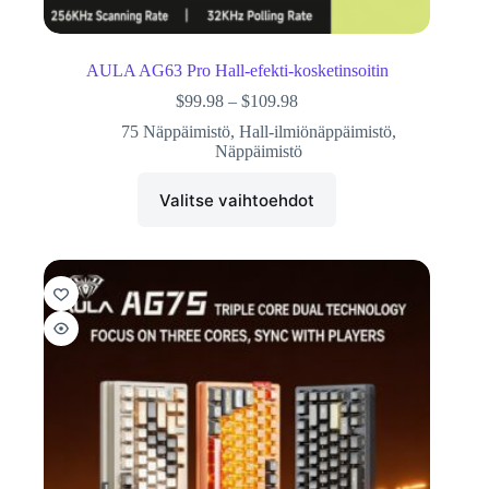
AULA AG63 Pro Hall-efekti-kosketinsoitin
$
99.98
–
$
109.98
75 Näppäimistö
,
Hall-ilmiönäppäimistö
,
Näppäimistö
Valitse vaihtoehdot