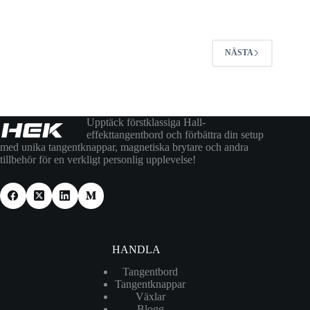
NÄSTA
Upptäck förstklassiga Hall-
effekttangentbord och förbättra din setup
med unika tangentknappar, magnetiska brytare och andra
tillbehör för en verkligt personlig upplevelse!
HANDLA
Tangentbord
Tangentknappar
Växlar
Blogg