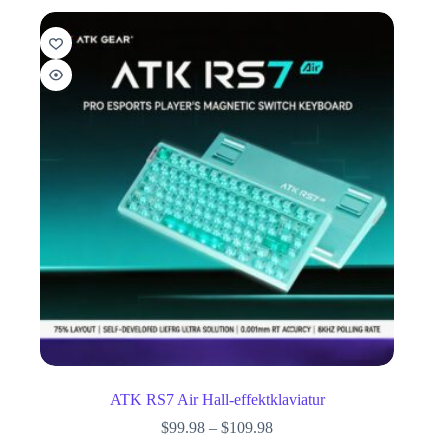
ATK RS7 Air Hall-effektklaviatur
$
99.98
–
$
109.98