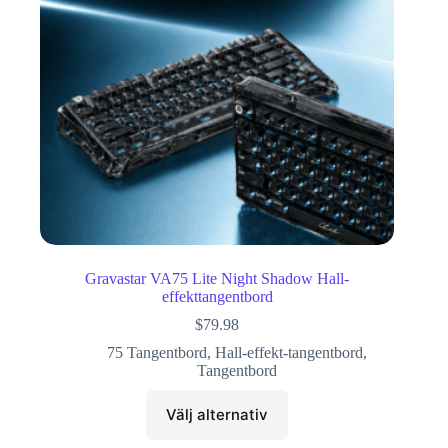
Gravastar VA75 Lite Night Shadow Hall-
effekttangentbord
$
79.98
75 Tangentbord
,
Hall-effekt-tangentbord
,
Tangentbord
Välj alternativ