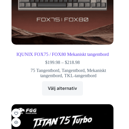
IQUNIX FOX75 / FOX80 Mekaniskt tangentbord
$
199.98
–
$
218.98
75 Tangentbord
,
Tangentbord
,
Mekaniskt
tangentbord
,
TKL-tangentbord
Välj alternativ