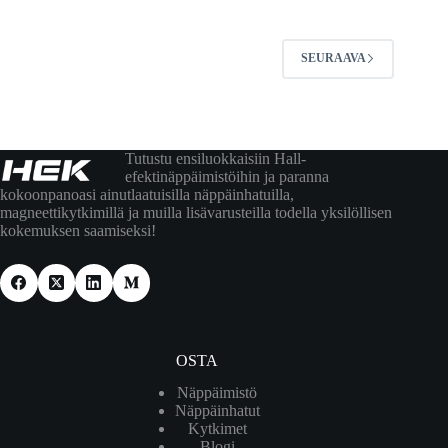
SEURAAVA
Tutustu ensiluokkaisiin Hall-
efektinäppäimistöihin ja paranna
kokoonpanoasi ainutlaatuisilla näppäinhatuilla,
magneettikytkimillä ja muilla lisävarusteilla todella yksilöllisen
kokemuksen saamiseksi!
OSTA
Näppäimistö
Näppäinhatut
Kytkimet
Blogi