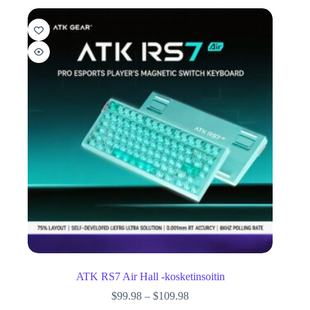
ATK RS7 Air Hall -kosketinsoitin
$
99.98
–
$
109.98