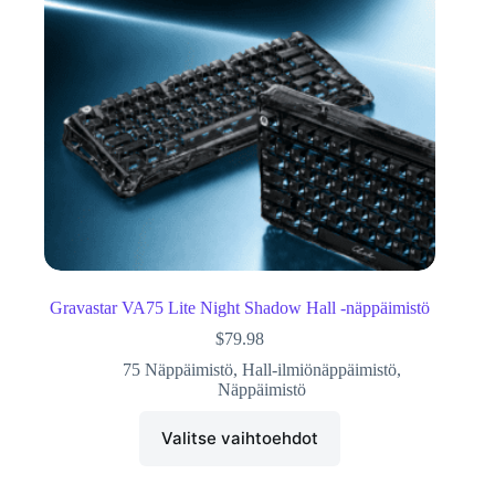
Gravastar VA75 Lite Night Shadow Hall -näppäimistö
$
79.98
75 Näppäimistö
,
Hall-ilmiönäppäimistö
,
Näppäimistö
Valitse vaihtoehdot