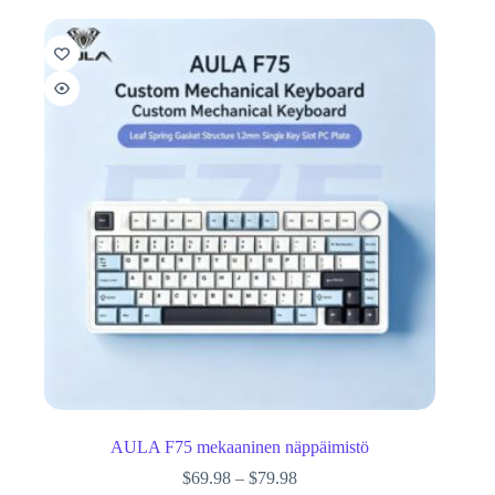
AULA F75 mekaaninen näppäimistö
$
69.98
–
$
79.98