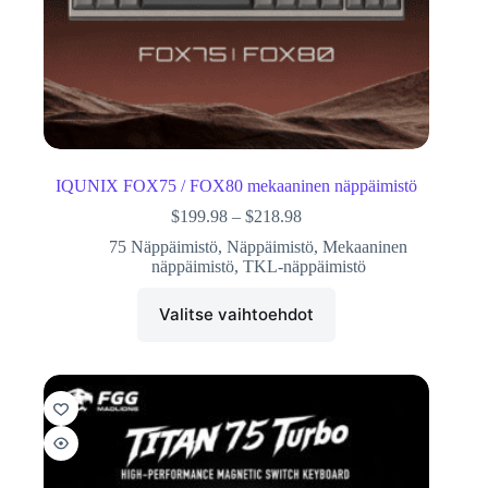
IQUNIX FOX75 / FOX80 mekaaninen näppäimistö
$
199.98
–
$
218.98
75 Näppäimistö
,
Näppäimistö
,
Mekaaninen
näppäimistö
,
TKL-näppäimistö
Valitse vaihtoehdot