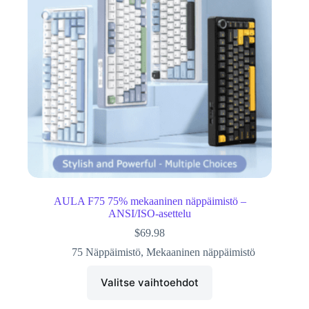
AULA F75 75% mekaaninen näppäimistö –
ANSI/ISO-asettelu
$
69.98
75 Näppäimistö
,
Mekaaninen näppäimistö
Valitse vaihtoehdot