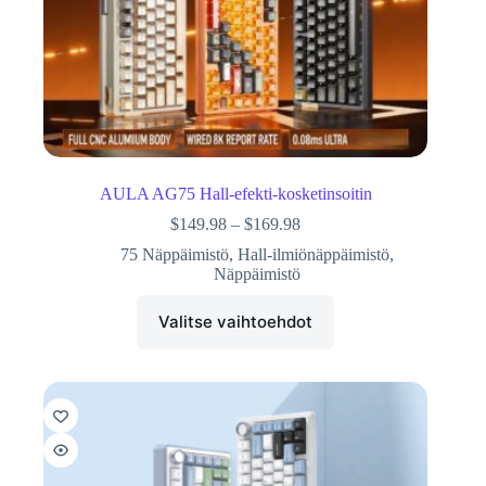
AULA AG75 Hall-efekti-kosketinsoitin
$
149.98
–
$
169.98
75 Näppäimistö
,
Hall-ilmiönäppäimistö
,
Näppäimistö
Valitse vaihtoehdot