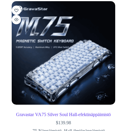
Gravastar VA75 Silver Soul Hall-efektinäppäimistö
$
139.98
75 Näppäimistö
,
Hall-ilmiönäppäimistö
,