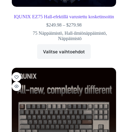
IQUNIX EZ75 Hall-efektillä varustettu kosketinsoitin
$
249.98
–
$
279.98
75 Näppäimistö
,
Hall-ilmiönäppäimistö
,
Näppäimistö
Valitse vaihtoehdot