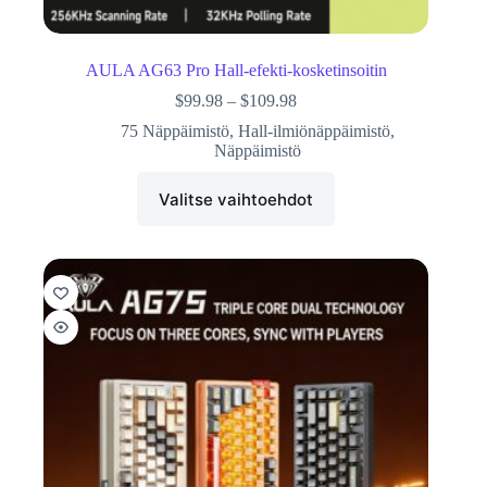
AULA AG63 Pro Hall-efekti-kosketinsoitin
$
99.98
–
$
109.98
75 Näppäimistö
,
Hall-ilmiönäppäimistö
,
Näppäimistö
Valitse vaihtoehdot