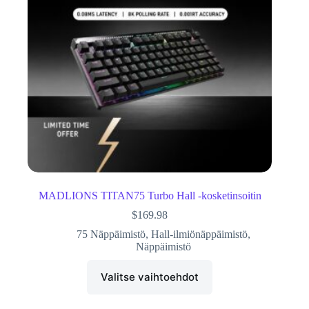
MADLIONS TITAN75 Turbo Hall -kosketinsoitin
$
169.98
75 Näppäimistö
,
Hall-ilmiönäppäimistö
,
Näppäimistö
Valitse vaihtoehdot