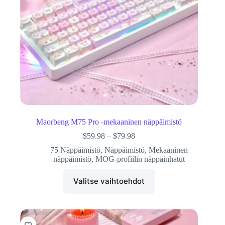
Maorbeng M75 Pro -mekaaninen näppäimistö
$
59.98
–
$
79.98
75 Näppäimistö
,
Näppäimistö
,
Mekaaninen
näppäimistö
,
MOG-profiilin näppäinhatut
Valitse vaihtoehdot