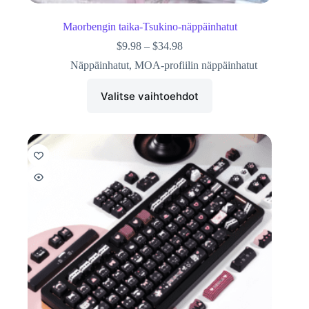
Maorbengin taika-Tsukino-näppäinhatut
$
9.98
–
$
34.98
Näppäinhatut
,
MOA-profiilin näppäinhatut
Valitse vaihtoehdot