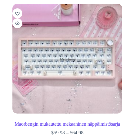
Maorbengin mukautettu mekaaninen näppäimistösarja
$
59.98
–
$
64.98