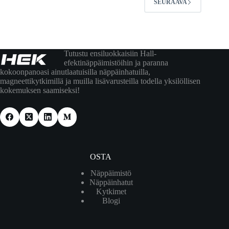
SEURAAVA
Tutustu ensiluokkaisiin Hall-
efektinäppäimistöihin ja paranna
kokoonpanoasi ainutlaatuisilla näppäinhatuilla,
magneettikytkimillä ja muilla lisävarusteilla todella yksilöllisen
kokemuksen saamiseksi!
OSTA
Näppäimistö
Näppäinhatut
Kytkimet
Blogi