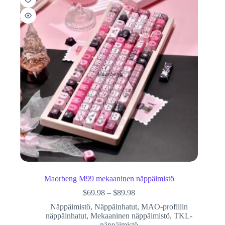
Maorbeng M99 mekaaninen näppäimistö
$
69.98
–
$
89.98
Näppäimistö
,
Näppäinhatut
,
MAO-profiilin
näppäinhatut
,
Mekaaninen näppäimistö
,
TKL-
näppäimistö