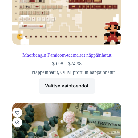
Maorbengin Famicom-teemaiset näppäinhatut
$
9.98
–
$
24.98
Näppäinhatut
,
OEM-profiilin näppäinhatut
Valitse vaihtoehdot