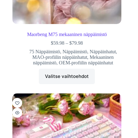
Maorbeng M75 mekaaninen näppäimistö
$
59.98
–
$
79.98
75 Näppäimistö
,
Näppäimistö
,
Näppäinhatut
,
MAO-profiilin näppäinhatut
,
Mekaaninen
näppäimistö
,
OEM-profiilin näppäinhatut
Valitse vaihtoehdot