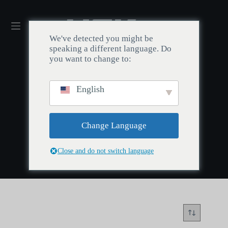
We've detected you might be
speaking a different language. Do
you want to change to:
English
Casa
/
Maorbeng
Maorbeng
Change Language
Close and do not switch language