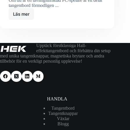
Om du är en tävlingsinriktad PC-spelare är ett delat
tangentbord förmodligen ...
Läs mer
Upptäck förstklassiga Hall-
effekttangentbord och förbättra din setup
med unika tangentknappar, magnetiska brytare och andra
tillbehör för en verkligt personlig upplevelse!
HANDLA
Tangentbord
Tangentknappar
Växlar
Blogg