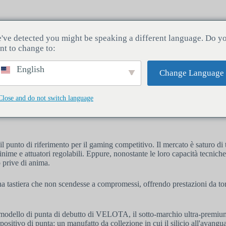
Interruttori
Topo
Blog
Tracciamento degli 
've detected you might be speaking a different language. Do y
nt to change to:
English
Change Language
Close and do not switch language
gnetica definitiva.
e il punto di riferimento per il gaming competitivo. Il mercato è saturo d
nime e attuatori regolabili. Eppure, nonostante le loro capacità tecniche
 prive di anima.
 tastiera che non scendesse a compromessi, offrendo prestazioni da to
l modello di punta di debutto di VELOTA, il sotto-marchio ultra-premiu
spositivo di punta: un manufatto da collezione in cui il silicio all'avangu