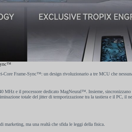
-Sync™
a Tri-Core Frame-Sync™: un design rivoluzionario a tre MCU che nessuna
 MHz e il processore dedicato MagNeural™. Insieme, sincronizzano per
eliminazione totale del jitter di temporizzazione tra la tastiera e il PC, il
marketing, ma una realtà che sfida le leggi della fisica.