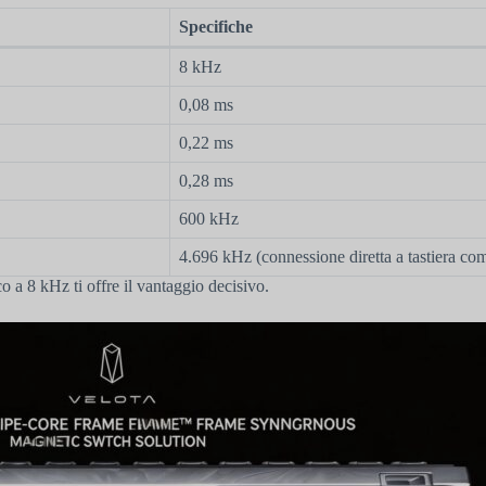
Specifiche
8 kHz
0,08 ms
0,22 ms
0,28 ms
600 kHz
4.696 kHz (connessione diretta a tastiera co
o a 8 kHz ti offre il vantaggio decisivo.