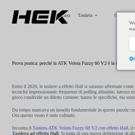
Casa
Tastiera
Copritasti
We
wa
Prova pratica: perché la ATK Velota Fuzzy 60 V2 è la tastiera ma
HallEffectKeyboardadmin
2026年6月8日
Tastiera
Entro il 2026, le tastiere a effetto Hall si saranno affermate com
tecniche impressionanti: frequenze di polling altissime, latenze mi
gioco condivide un difetto comune: hanno le specifiche, ma sono
Da tempo mancava un tassello fondamentale in questo puzzle: una
Ora questo vuoto è stato colmato.
Incontra il
Tastiera ATK Velota Fuzzy 60 V2 con effetto Hall
, i
Tastiera ad effetto Hall
. Si tratta di una nuova definizione di di