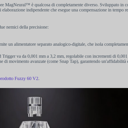
ensore MagNeural™ è qualcosa di completamente diverso. Sviluppato in c
 di elaborazione indipendente che esegue una compensazione in tempo rea
due nemici della precisione:
mite un alimentatore separato analogico-digitale, che isola completament
 Trigger va da 0,001 mm a 3,2 mm, regolabile con incrementi di 0,001 m
 di movimento avanzate (come Snap Tap), garantendo un'affidabilità di 
 prodotto Fuzzy 60 V2
.