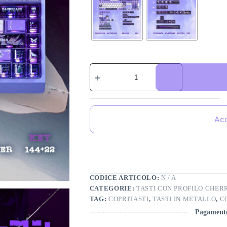
Acq
CODICE ARTICOLO:
N / A
CATEGORIE:
TASTI CON PROFILO CHER
TAG:
COPRITASTI
,
TASTI IN METALLO
,
C
Pagamento