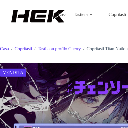
Casa
Tastiera
Copritasti
Casa
/
Copritasti
/
Tasti con profilo Cherry
/
Copritasti Titan Nati
VENDITA