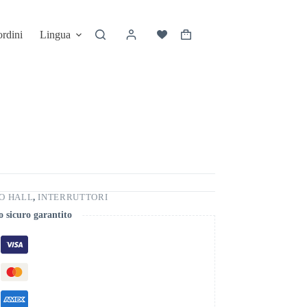
ordini
Lingua
O HALL
,
INTERRUTTORI
 sicuro garantito