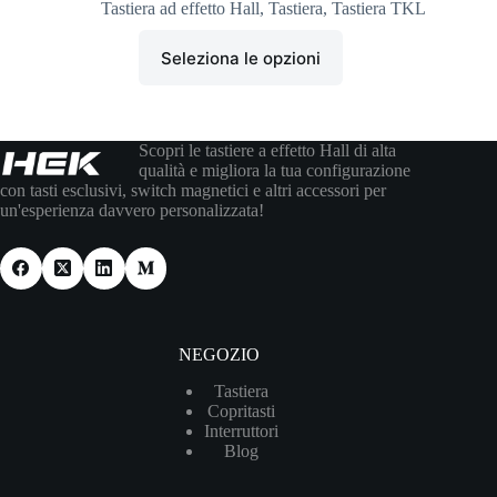
Tastiera ad effetto Hall
,
Tastiera
,
Tastiera TKL
Seleziona le opzioni
Scopri le tastiere a effetto Hall di alta
qualità e migliora la tua configurazione
con tasti esclusivi, switch magnetici e altri accessori per
un'esperienza davvero personalizzata!
NEGOZIO
Tastiera
Copritasti
Interruttori
Blog