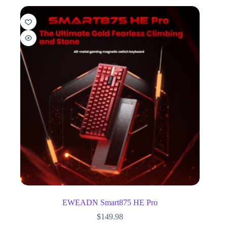
EWEADN Smart875 HE Pro
$
149.98