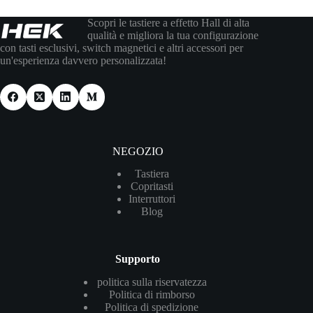
Scopri le tastiere a effetto Hall di alta
qualità e migliora la tua configurazione
con tasti esclusivi, switch magnetici e altri accessori per
un'esperienza davvero personalizzata!
NEGOZIO
Tastiera
Copritasti
Interruttori
Blog
Supporto
politica sulla riservatezza
Politica di rimborso
Politica di spedizione