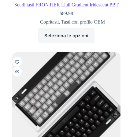
Set di tasti FRONTIER Liuli Gradient Iridescent PBT
$
89.98
Copritasti
,
Tasti con profilo OEM
Seleziona le opzioni