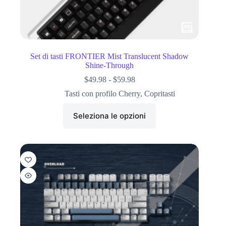
Set di tasti FRONTIER Mist Translucent Shadow
Shine-Through
$
49.98
-
$
59.98
Tasti con profilo Cherry
,
Copritasti
Seleziona le opzioni