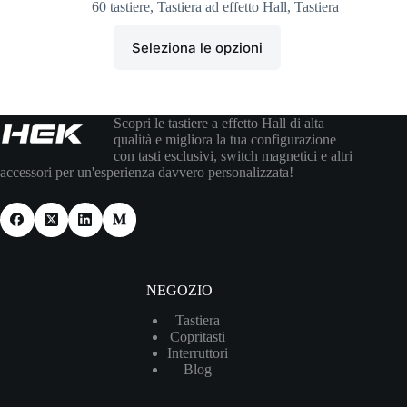
60 tastiere
,
Tastiera ad effetto Hall
,
Tastiera
Seleziona le opzioni
Scopri le tastiere a effetto Hall di alta
qualità e migliora la tua configurazione
con tasti esclusivi, switch magnetici e altri
accessori per un'esperienza davvero personalizzata!
NEGOZIO
Tastiera
Copritasti
Interruttori
Blog