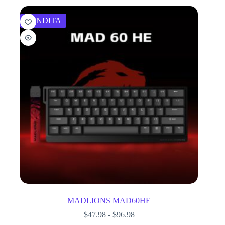
VENDITA
MADLIONS MAD60HE
$
47.98
-
$
96.98