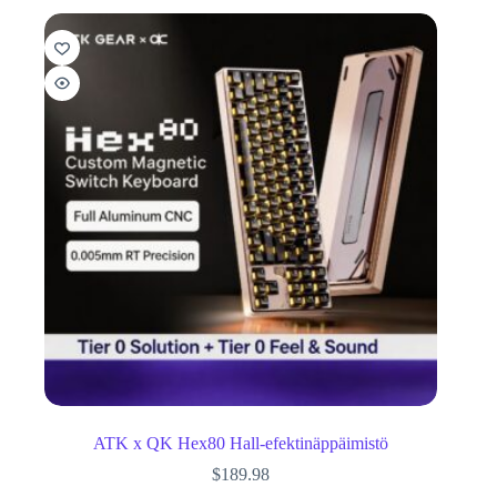
ATK x QK Hex80 Hall-efektinäppäimistö
$
189.98