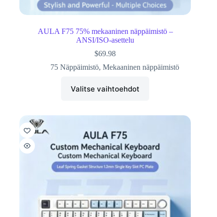
AULA F75 75% mekaaninen näppäimistö –
ANSI/ISO-asettelu
$
69.98
75 Näppäimistö
,
Mekaaninen näppäimistö
Valitse vaihtoehdot