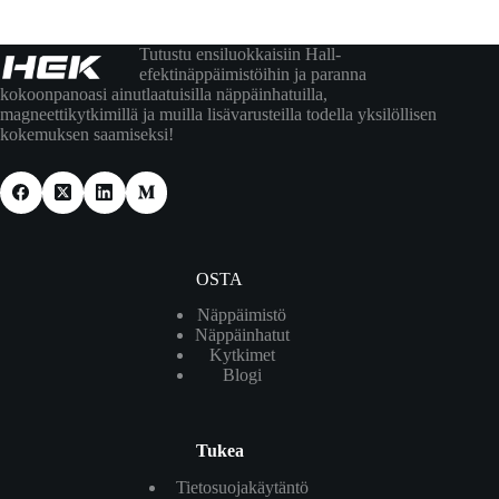
Tutustu ensiluokkaisiin Hall-
efektinäppäimistöihin ja paranna
kokoonpanoasi ainutlaatuisilla näppäinhatuilla,
magneettikytkimillä ja muilla lisävarusteilla todella yksilöllisen
kokemuksen saamiseksi!
OSTA
Näppäimistö
Näppäinhatut
Kytkimet
Blogi
Tukea
Tietosuojakäytäntö