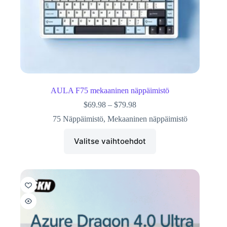
AULA F75 mekaaninen näppäimistö
$
69.98
–
$
79.98
75 Näppäimistö
,
Mekaaninen näppäimistö
Valitse vaihtoehdot