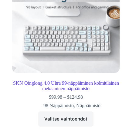
SKN Qinglong 4.0 Ultra 99-näppäiminen kolmitilainen
mekaaninen näppäimistö
$
99.98
–
$
124.98
98 Näppäimistö
,
Näppäimistö
Valitse vaihtoehdot