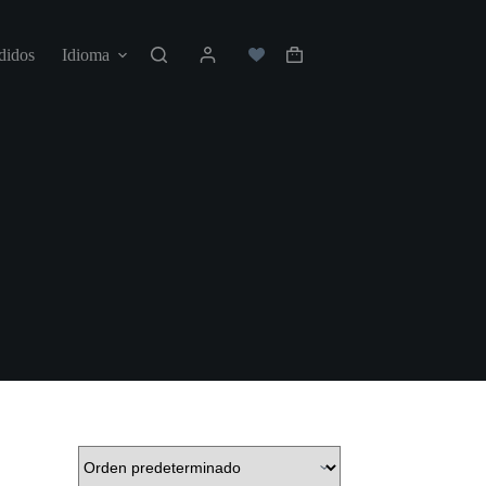
didos
Idioma