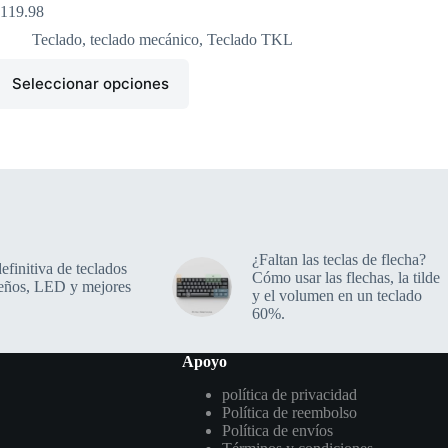
119.98
Teclado
,
teclado mecánico
,
Teclado TKL
Seleccionar opciones
¿Faltan las teclas de flecha?
efinitiva de teclados
Cómo usar las flechas, la tilde
eños, LED y mejores
y el volumen en un teclado
60%.
Apoyo
política de privacidad
Política de reembolso
Política de envíos