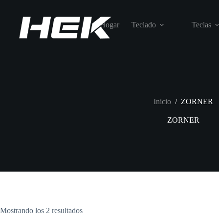
Hogar
Teclado
Teclas
Inicio
/
ZORNER
ZORNER
Mostrando los 2 resultados