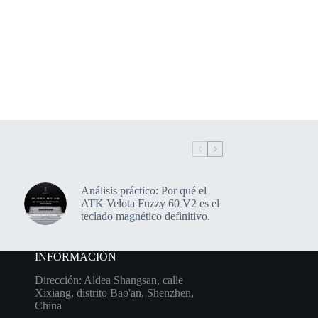
Análisis práctico: Por qué el
ATK Velota Fuzzy 60 V2 es el
teclado magnético definitivo.
INFORMACIÓN
Dirección: Aldea Shangsan, calle
Xixiang, distrito Bao'an, Shenzhen,
China