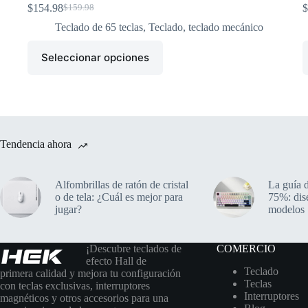
$
154.98
$
$
159.98
Teclado de 65 teclas
,
Teclado
,
teclado mecánico
Seleccionar opciones
Tendencia ahora
Alfombrillas de ratón de cristal
La guía d
o de tela: ¿Cuál es mejor para
75%: dis
jugar?
modelos
¡Descubre teclados de
COMERCIO
efecto Hall de
Teclado
primera calidad y mejora tu configuración
Teclas
con teclas exclusivas, interruptores
Interruptores
magnéticos y otros accesorios para una