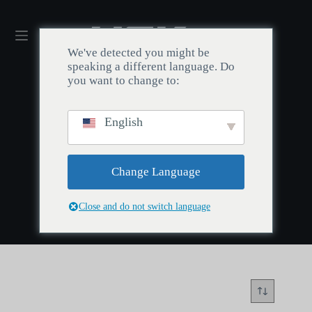
We've detected you might be
speaking a different language. Do
you want to change to:
English
Inicio
/
AULA
AULA
Change Language
Close and do not switch language