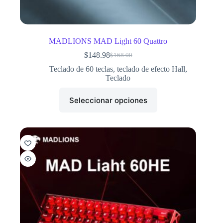
MADLIONS MAD Light 60 Quattro
$
148.98
$
168.00
Teclado de 60 teclas
,
teclado de efecto Hall
,
Teclado
Seleccionar opciones