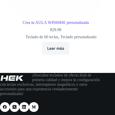
Crea tu AULA WIN60HE personalizada
$
29.98
Teclado de 60 teclas
,
Teclado personalizado
Leer más
¡Descubre teclados de efecto Hall de
primera calidad y mejora tu configuración
con teclas exclusivas, interruptores magnéticos y otros
accesorios para una experiencia verdaderamente
personalizada!