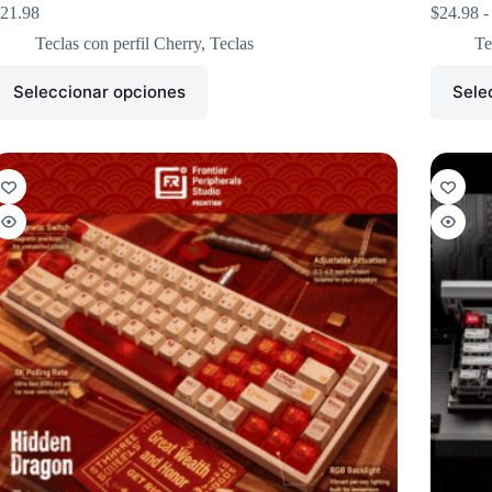
21.98
$
24.98
-
Teclas con perfil Cherry
,
Teclas
Te
Seleccionar opciones
Sele