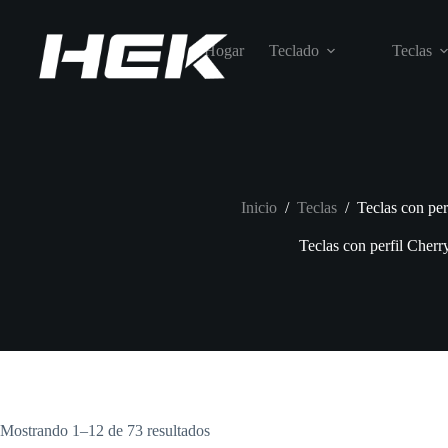
Hogar
Teclado
Teclas
Inicio
/
Teclas
/
Teclas con per
Teclas con perfil Cherr
Mostrando 1–12 de 73 resultados