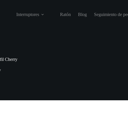
Interruptores
Ratón
Blog
Seguimiento de pe
fil Cherry
y