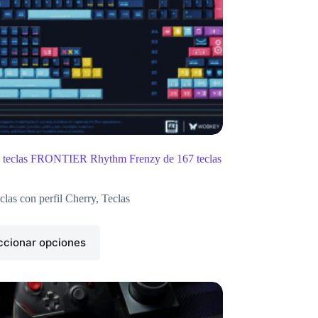
e teclas FRONTIER Rhythm Frenzy de 167 teclas
clas con perfil Cherry
,
Teclas
ccionar opciones