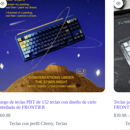
uego de teclas PBT de 152 teclas con diseño de cielo
Teclas p
strellado de FRONTIER
FRONT
69.98
$
39.98
-
Teclas con perfil Cherry
,
Teclas
Te