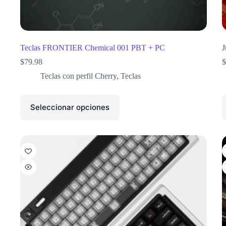
Teclas FRONTIER Chemical 001 PBT + PC
J
$
79.98
$
Teclas con perfil Cherry
,
Teclas
Seleccionar opciones