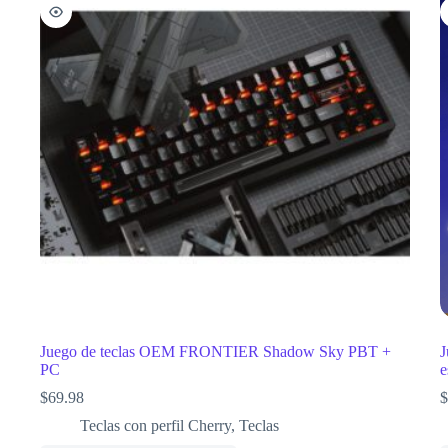
Juego de teclas OEM FRONTIER Shadow Sky PBT +
J
PC
e
$
69.98
$
Teclas con perfil Cherry
,
Teclas