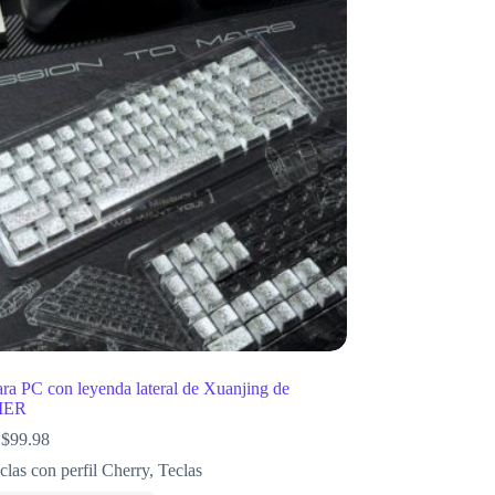
ara PC con leyenda lateral de Xuanjing de
IER
$
99.98
clas con perfil Cherry
,
Teclas