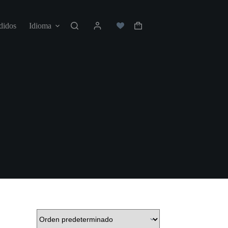
didos
Idioma