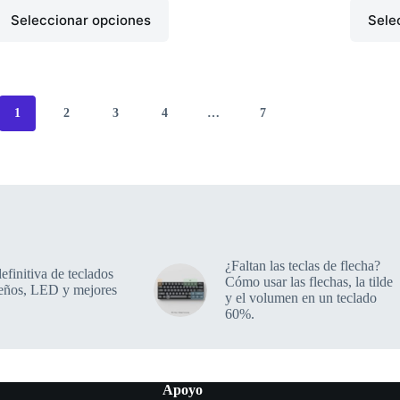
Seleccionar opciones
Sele
1
2
3
4
…
7
¿Faltan las teclas de flecha?
efinitiva de teclados
Cómo usar las flechas, la tilde
eños, LED y mejores
y el volumen en un teclado
60%.
Apoyo