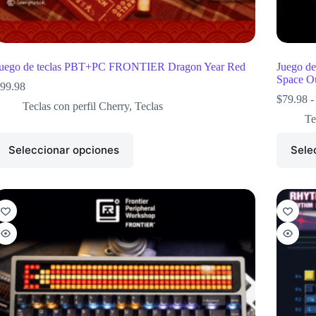
uego de teclas PBT+PC FRONTIER Dragon Year Red
Juego d
Space O
99.98
$
79.98
-
Teclas con perfil Cherry
,
Teclas
Te
Seleccionar opciones
Sele