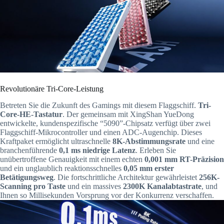
Revolutionäre Tri-Core-Leistung
Betreten Sie die Zukunft des Gamings mit diesem Flaggschiff.
Tri-
Core-HE-Tastatur
. Der gemeinsam mit XingShan YueDong
entwickelte, kundenspezifische “5090”-Chipsatz verfügt über zwei
Flaggschiff-Mikrocontroller und einen ADC-Augenchip. Dieses
Kraftpaket ermöglicht ultraschnelle
8K-Abstimmungsrate
und eine
branchenführende
0,1 ms niedrige Latenz
. Erleben Sie
unübertroffene Genauigkeit mit einem echten
0,001 mm RT-Präzision
und ein unglaublich reaktionsschnelles
0,05 mm erster
Betätigungsweg
. Die fortschrittliche Architektur gewährleistet
256K-
Scanning pro Taste
und ein massives
2300K Kanalabtastrate
, und
Ihnen so Millisekunden Vorsprung vor der Konkurrenz verschaffen.