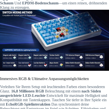
Schaum
Und
EPDM-Bodenschaum
—um einen reinen, dröhnenden
Klang zu erzeugen.
Immersives RGB & Ultimative Anpassungsmöglichkeiten
Verleihen Sie Ihrem Setup mit leuchtenden Farben einen besonderen
Glanz.
16,8 Millionen RGB
Beleuchtung mit einem
nach Süden
ausgerichtete LED-Leuchte
Entwickelt für maximale Helligkeit und
Kompatibilität mit Tastenkappen. Tauchen Sie tiefer in Ihre Spiele ein
mit
EchoRGB-Spielinteraktion
Das synchronisiert deine
Beleuchtung mit Ereignissen im Spiel wie Schritten, Fähigkeiten und