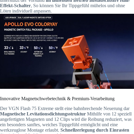
unterstützt der Vorstand
im laufenden Betrieb austauschbare Hall-
Effekt-Schalter
, So können Sie Ihr Tippgefühl mühelos und ohne
Löten individuell anpassen.
Innovative Magnetschwebetechnik & Premium-Verarbeitung
Der VGN Flash 75 Extreme stellt eine bahnbrechende Neuerung dar
Magnetische Levitationsdichtungsstruktur
Mithilfe von 12 speziell
angefertigten Magneten und 12 Clips wird die Reibung reduziert, was
ein besonders sanftes, weiches Tippgefühl ermöglicht und eine
werkzeuglose Montage erlaubt.
Schnellzerlegung durch Einrasten