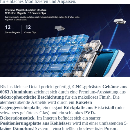
für einfaches Modifizieren und Anpassen.
Bis ins kleinste Detail perfekt gefertigt,
CNC-gefrästes Gehäuse aus
6063 Aluminium
zeichnet sich durch eine Premium-Ausstattung aus
elektrophoretische Beschichtung
für ein makelloses Finish. Die
atemberaubende Ästhetik wird durch ein
Raketen-
Gegengewichtsplatte
, ein elegant
Rückplatte aus Eiskristall
(oder
schwarzes gehärtetes Glas) und ein schlankes
PVD-
Dekorationsstück
. Im Inneren befindet sich ein starrer
Positionierungsplatte aus Kohlefaser
wird mit einer umfassenden
5-
lagige Dämpfung
System – einschließlich hochwertiger
Poron-