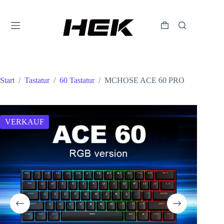
Start
/
Tastatur
/
60 Tastatur
/
MCHOSE ACE 60 PRO
VERKAUF