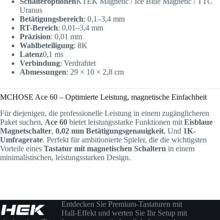
Schalteroptionen
KTEK Magnetic / Ice Blue Magnetic / TTC
Uranus
Betätigungsbereich
: 0,1–3,4 mm
RT-Bereich
: 0,01–3,4 mm
Präzision
: 0,01 mm
Wahlbeteiligung
: 8K
Latenz
0,1 ms
Verbindung
: Verdrahtet
Abmessungen
: 29 × 10 × 2,8 cm
MCHOSE Ace 60 – Optimierte Leistung, magnetische Einfachheit
Für diejenigen, die professionelle Leistung in einem zugänglicheren
Paket suchen,
Ace 60
bietet leistungsstarke Funktionen mit
Eisblaue
Magnetschalter
,
0,02 mm Betätigungsgenauigkeit
, Und
1K-
Umfragerate
. Perfekt für ambitionierte Spieler, die die wichtigsten
Vorteile eines
Tastatur mit magnetischen Schaltern
in einem
minimalistischen, leistungsstarken Design.
Entdecken Sie Premium-Tastaturen mit
Hall-Effekt und werten Sie Ihr Setup mit