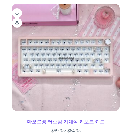
마오르벵 커스텀 기계식 키보드 키트
$
59.98
~
$
64.98