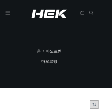
홈
마오르벵
/
마오르벵