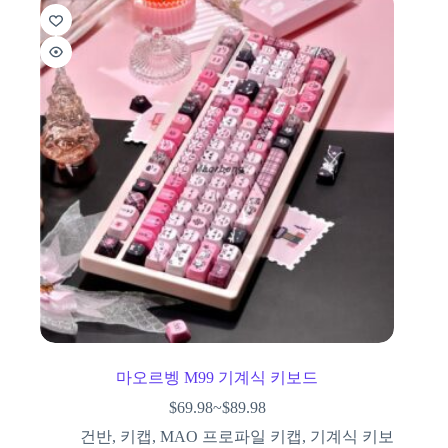
마오르벵 M99 기계식 키보드
$
69.98
~
$
89.98
건반
,
키캡
,
MAO 프로파일 키캡
,
기계식 키보