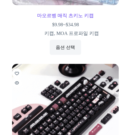
마오르벵 매직 츠키노 키캡
$
9.98
~
$
34.98
키캡
,
MOA 프로파일 키캡
옵션 선택