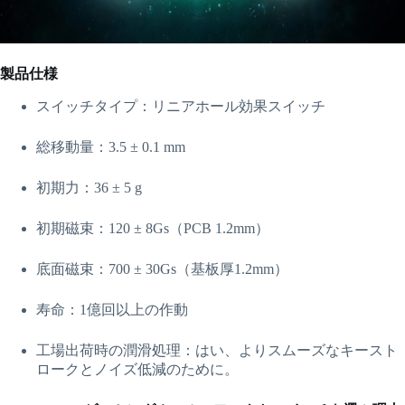
製品仕様
スイッチタイプ：リニアホール効果スイッチ
総移動量：3.5 ± 0.1 mm
初期力：36 ± 5 g
初期磁束：120 ± 8Gs（PCB 1.2mm）
底面磁束：700 ± 30Gs（基板厚1.2mm）
寿命：1億回以上の作動
工場出荷時の潤滑処理：はい、よりスムーズなキースト
ロークとノイズ低減のために。