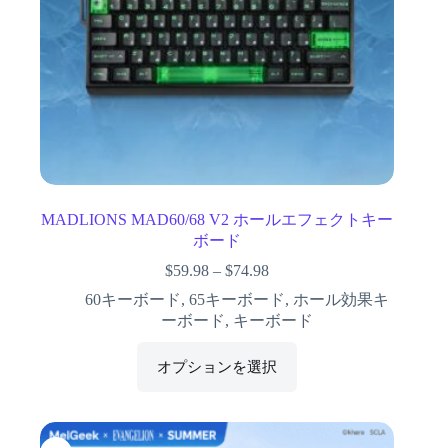
MADLIONS MAD60/68 V2 ホールエフェクトキー
ボード
$
59.98
–
$
74.98
60キーボード
,
65キーボード
,
ホール効果キ
ーボード
,
キーボード
オプションを選択