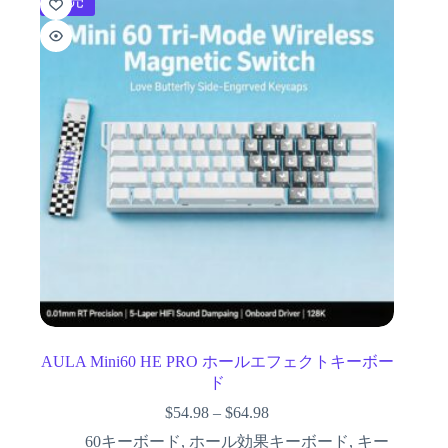
販売
AULA Mini60 HE PRO ホールエフェクトキーボー
ド
$
54.98
–
$
64.98
60キーボード
,
ホール効果キーボード
,
キー