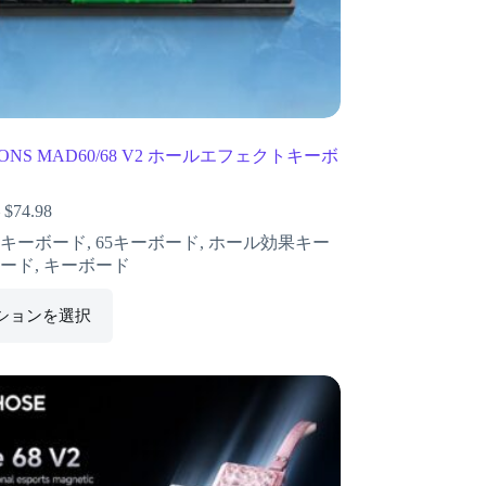
IONS MAD60/68 V2 ホールエフェクトキーボ
–
$
74.98
0キーボード
,
65キーボード
,
ホール効果キー
ード
,
キーボード
ションを選択