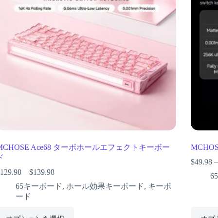
MCHOSE Ace68 ターボホールエフェクトキーボー
MCHO
ド
$
49.98
129.98
–
$
139.98
6
65キーボード
,
ホール効果キーボード
,
キーボ
ード