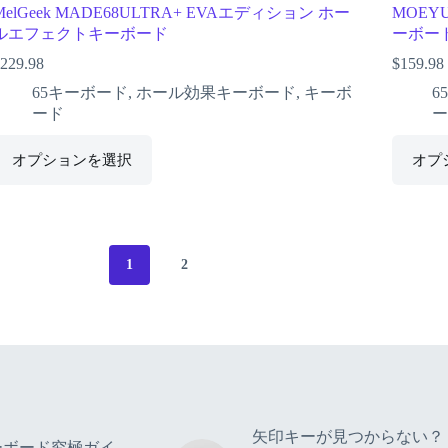
MelGeek MADE68ULTRA+ EVAエディション ホー
MOEY
ルエフェクトキーボード
ーボー
229.98
$
159.98
65キーボード
,
ホール効果キーボード
,
キーボ
6
ード
ー
オプションを選択
オプ
1
2
矢印キーが見つからない？
ーボード究極ガイ