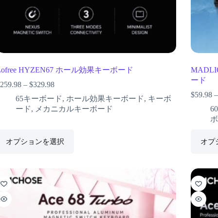
Lofree HYZEN67 ホール効果キーボード
MADL
ード
259.98
–
$
329.98
$
59.98
65キーボード
,
ホール効果キーボード
,
キーボ
ード
,
メカニカルキーボード
6
ボ
オプションを選択
オプ