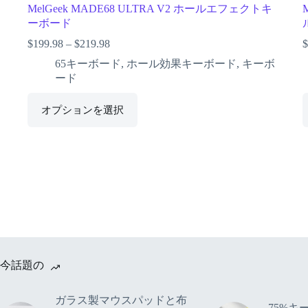
MelGeek MADE68 ULTRA V2 ホールエフェクトキ
ーボード
$
199.98
–
$
219.98
$
65キーボード
,
ホール効果キーボード
,
キーボ
ード
オプションを選択
今話題の
ガラス製マウスパッドと布
75%キ