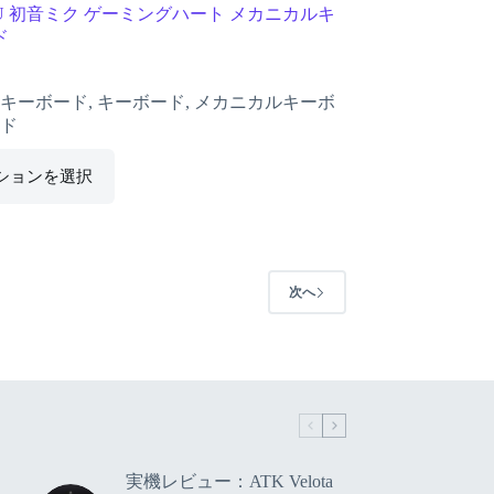
U 初音ミク ゲーミングハート メカニカルキ
ド
5キーボード
,
キーボード
,
メカニカルキーボ
ド
ションを選択
次へ
実機レビュー：ATK Velota