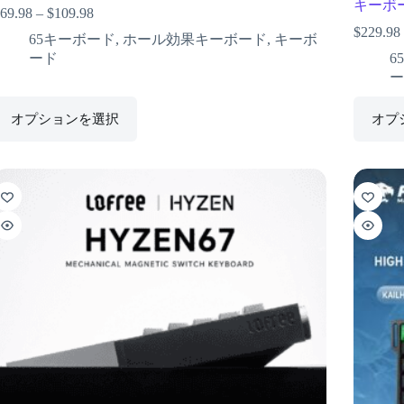
キーボ
69.98
–
$
109.98
$
229.98
65キーボード
,
ホール効果キーボード
,
キーボ
ード
6
ー
オプションを選択
オプ