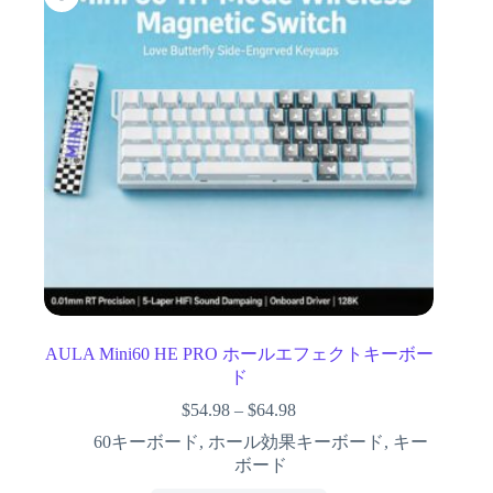
AULA Mini60 HE PRO ホールエフェクトキーボー
ド
$
54.98
–
$
64.98
60キーボード
,
ホール効果キーボード
,
キー
ボード