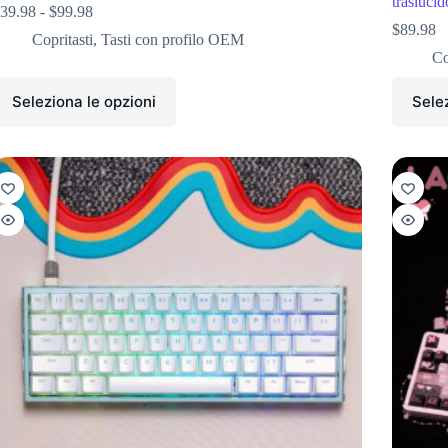
traslucid
39.98
-
$
99.98
$
89.98
Copritasti
,
Tasti con profilo OEM
Co
Seleziona le opzioni
Selez