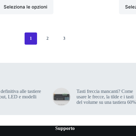
Seleziona le opzioni
Selez
1
2
3
definitiva alle tastiere
Tasti freccia mancanti? Come
out, LED e modelli
usare le frecce, la tilde e i tasti
del volume su una tastiera 60%
Supporto