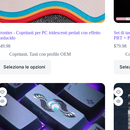
rontier - Copritasti per PC iridescenti perlati con effetto
Set di t
raslucido
PBT + 
49.98
$
79.98
Copritasti
,
Tasti con profilo OEM
Co
Seleziona le opzioni
Selez