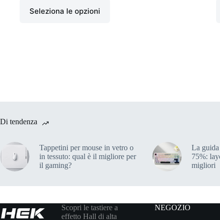
Seleziona le opzioni
Di tendenza
Tappetini per mouse in vetro o
La guida 
in tessuto: qual è il migliore per
75%: lay
il gaming?
migliori
Scopri le tastiere a
NEGOZIO
effetto Hall di alta