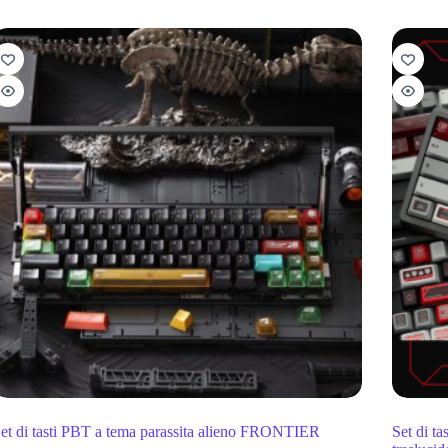
et di tasti PBT a tema parassita alieno FRONTIER
Set di t