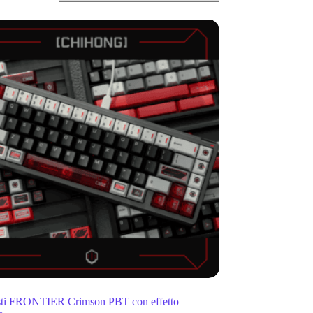
asti FRONTIER Crimson PBT con effetto