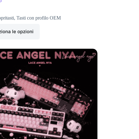
o
pritasti
,
Tasti con profilo OEM
iona le opzioni