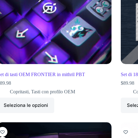
et di tasti OEM FRONTIER in mithril PBT
Set di 1
89.98
$
89.98
Copritasti
,
Tasti con profilo OEM
Co
Seleziona le opzioni
Selez