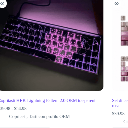
opritasti HEK Lightning Pattern 2.0 OEM trasparenti
Set di t
rosa.
39.98
-
$
54.98
$
39.98
Copritasti
,
Tasti con profilo OEM
Co