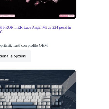
asti FRONTIER Lace Angel Mi da 224 pezzi in
PC
pritasti
,
Tasti con profilo OEM
iona le opzioni