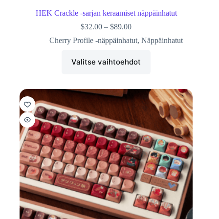
HEK Crackle -sarjan keraamiset näppäinhatut
$
32.00
–
$
89.00
Cherry Profile -näppäinhatut
,
Näppäinhatut
Valitse vaihtoehdot