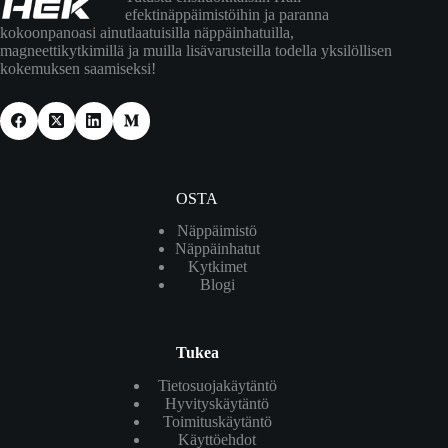
efektinäppäimistöihin ja paranna
kokoonpanoasi ainutlaatuisilla näppäinhatuilla,
magneettikytkimillä ja muilla lisävarusteilla todella yksilöllisen
kokemuksen saamiseksi!
OSTA
Näppäimistö
Näppäinhatut
Kytkimet
Blogi
Tukea
Tietosuojakäytäntö
Hyvityskäytäntö
Toimituskäytäntö
Käyttöehdot