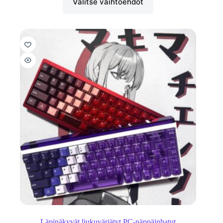
Valitse vaihtoehdot
Läpinäkyvät liukuvärjätyt PC-näppäinhatut