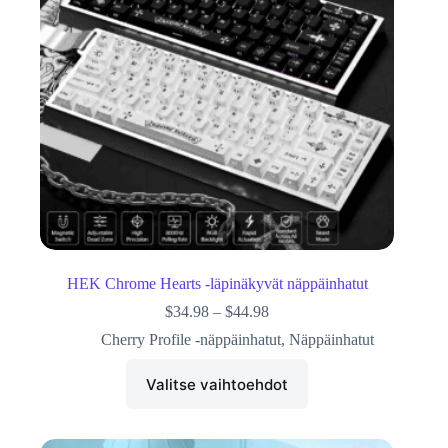
HEK Chrome Hearts -läpinäkyvät näppäinhatut
$
34.98
–
$
44.98
Cherry Profile -näppäinhatut
,
Näppäinhatut
Valitse vaihtoehdot