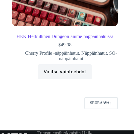
HEK Herkullinen Dungeon-anime-näppäinhatuissa
$
49.98
Cherry Profile -näppäinhatut
,
Näppäinhatut
,
SO-
näppäinhatut
Valitse vaihtoehdot
SEURAAVA
Tutustu ensiluokkaisiin Hall-