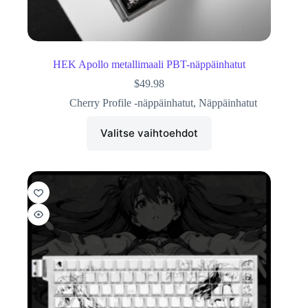
HEK Apollo metallimaali PBT-näppäinhatut
$
49.98
Cherry Profile -näppäinhatut
,
Näppäinhatut
Valitse vaihtoehdot