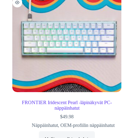
FRONTIER Iridescent Pearl -läpinäkyvät PC-
näppäinhatut
$
49.98
Näppäinhatut
,
OEM-profiilin näppäinhatut