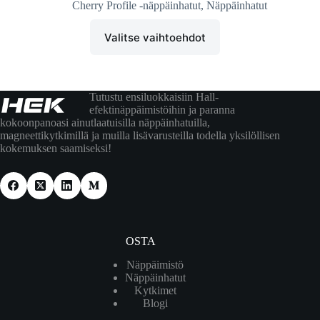
Cherry Profile -näppäinhatut
,
Näppäinhatut
Valitse vaihtoehdot
Tutustu ensiluokkaisiin Hall-
efektinäppäimistöihin ja paranna
kokoonpanoasi ainutlaatuisilla näppäinhatuilla,
magneettikytkimillä ja muilla lisävarusteilla todella yksilöllisen
kokemuksen saamiseksi!
OSTA
Näppäimistö
Näppäinhatut
Kytkimet
Blogi