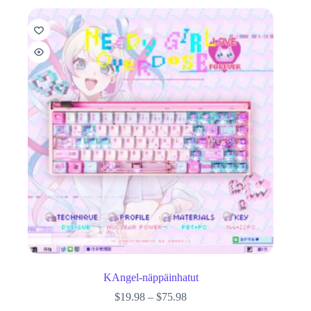
KAngel-näppäinhatut
$
19.98
–
$
75.98