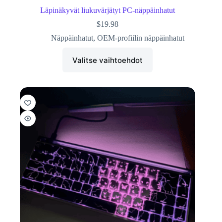
Läpinäkyvät liukuvärjätyt PC-näppäinhatut
$
19.98
Näppäinhatut
,
OEM-profiilin näppäinhatut
Valitse vaihtoehdot