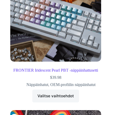
FRONTIER Iridescent Pearl PBT -näppäinhattusetti
$
39.98
Näppäinhatut
,
OEM-profiilin näppäinhatut
Valitse vaihtoehdot