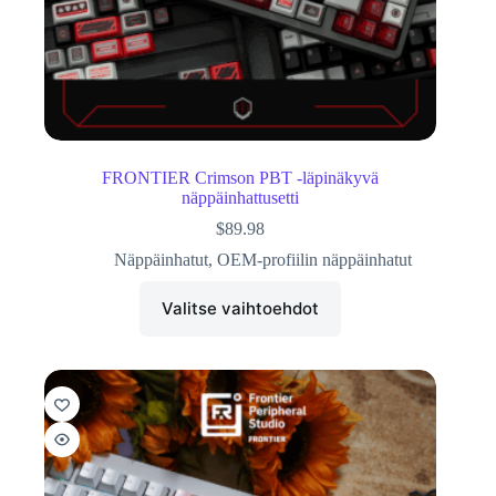
FRONTIER Crimson PBT -läpinäkyvä
näppäinhattusetti
$
89.98
Näppäinhatut
,
OEM-profiilin näppäinhatut
Valitse vaihtoehdot