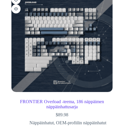
FRONTIER Overload -teema, 186 näppäimen
näppäinhattusarja
$
89.98
Näppäinhatut
,
OEM-profiilin näppäinhatut