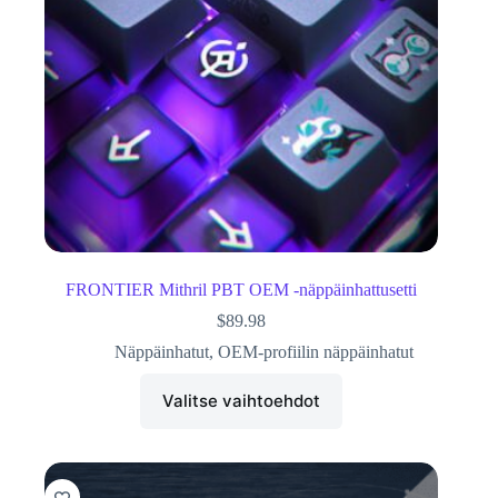
FRONTIER Mithril PBT OEM -näppäinhattusetti
$
89.98
Näppäinhatut
,
OEM-profiilin näppäinhatut
Valitse vaihtoehdot