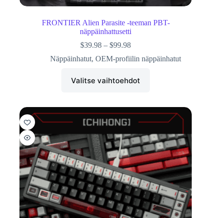
FRONTIER Alien Parasite -teeman PBT-
näppäinhattusetti
$
39.98
–
$
99.98
Näppäinhatut
,
OEM-profiilin näppäinhatut
Valitse vaihtoehdot