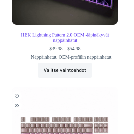
HEK Lightning Pattern 2.0 OEM -läpinäkyvät
näppäinhatut
$
39.98
–
$
54.98
Näppäinhatut
,
OEM-profiilin näppäinhatut
Valitse vaihtoehdot