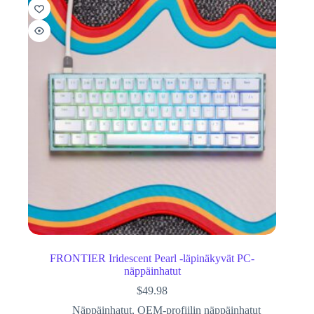
FRONTIER Iridescent Pearl -läpinäkyvät PC-
näppäinhatut
$
49.98
Näppäinhatut
,
OEM-profiilin näppäinhatut