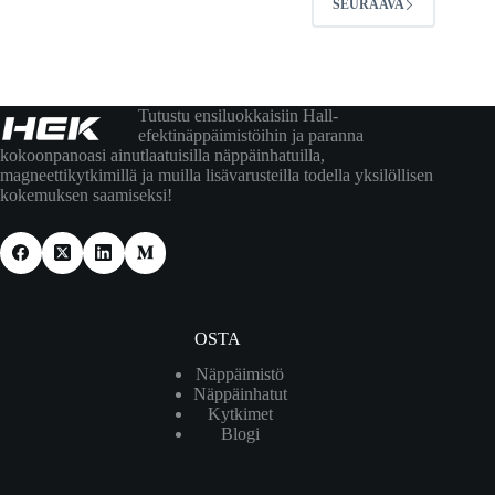
SEURAAVA
Tutustu ensiluokkaisiin Hall-
efektinäppäimistöihin ja paranna
kokoonpanoasi ainutlaatuisilla näppäinhatuilla,
magneettikytkimillä ja muilla lisävarusteilla todella yksilöllisen
kokemuksen saamiseksi!
OSTA
Näppäimistö
Näppäinhatut
Kytkimet
Blogi