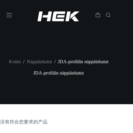
Kotiin
/
Näppäinhatut
/
JDA-profiilin näppäinhatut
JDA-profiilin näppäinhatut
没有符合您要求的产品