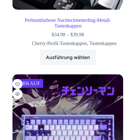
Perlmuttfarbene Nachtschmetterling-Metall-
Tastenkappen
$
34.98
–
$
39.98
Cherry-Profil-Tastenkappen
,
Tastenkappen
Ausführung wählen
VERKAUF