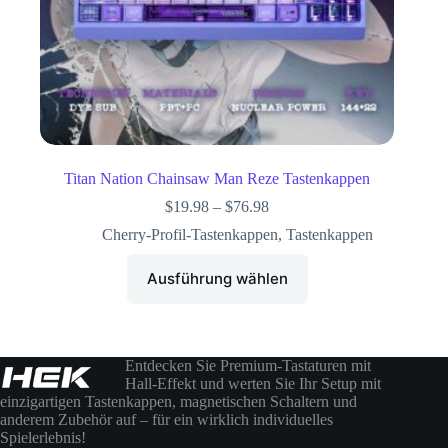
Titan Nation Chainsaw Man Reze Tastenkappen
$
19.98
–
$
76.98
Cherry-Profil-Tastenkappen
,
Tastenkappen
Ausführung wählen
Entdecken Sie Premium-Tastaturen mit
Hall-Effekt und werten Sie Ihr Setup mit
einzigartigen Tastenkappen, magnetischen Schaltern und
anderem Zubehör auf – für ein wirklich individuelles
Spielerlebnis!