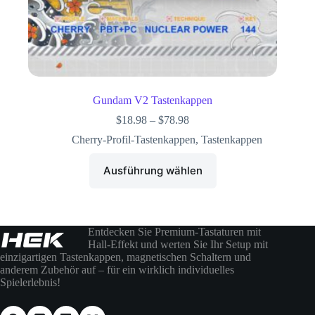
Gundam V2 Tastenkappen
$
18.98
–
$
78.98
Cherry-Profil-Tastenkappen
,
Tastenkappen
Ausführung wählen
Entdecken Sie Premium-Tastaturen mit
Hall-Effekt und werten Sie Ihr Setup mit
einzigartigen Tastenkappen, magnetischen Schaltern und
anderem Zubehör auf – für ein wirklich individuelles
Spielerlebnis!