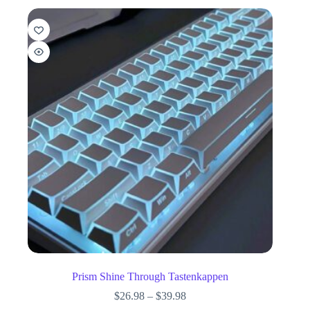
Prism Shine Through Tastenkappen
$
26.98
–
$
39.98