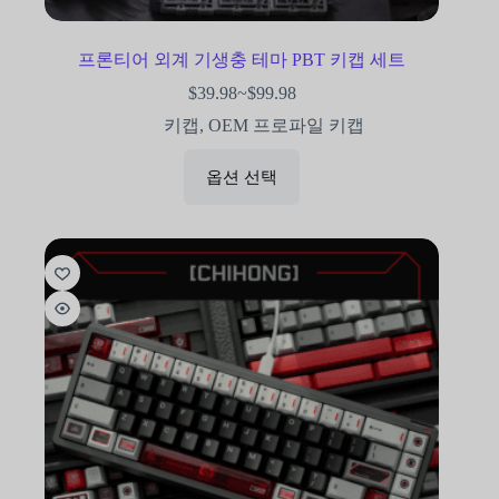
프론티어 외계 기생충 테마 PBT 키캡 세트
$
39.98
~
$
99.98
키캡
,
OEM 프로파일 키캡
옵션 선택