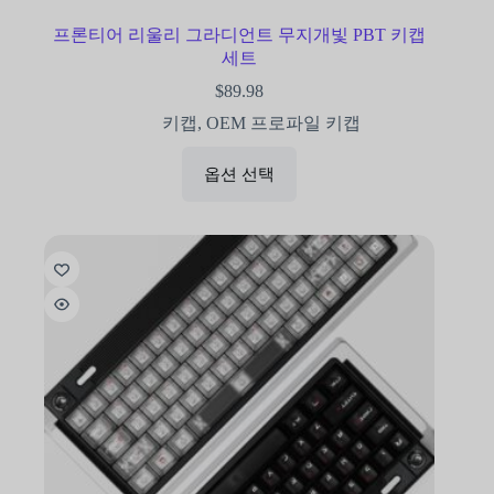
프론티어 리울리 그라디언트 무지개빛 PBT 키캡
세트
$
89.98
키캡
,
OEM 프로파일 키캡
옵션 선택