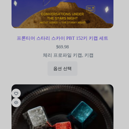
프론티어 스타리 스카이 PBT 152키 키캡 세트
$
69.98
체리 프로파일 키캡
,
키캡
옵션 선택