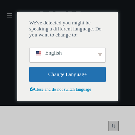
We've detected you might be
speaking a different language. Do
you want to change to:
English
홈
맞춤형 키캡
/
맞춤형 키캡
Change Language
Close and do not switch language