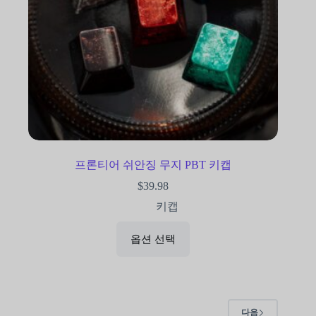
프론티어 쉬안징 무지 PBT 키캡
$
39.98
키캡
옵션 선택
다음