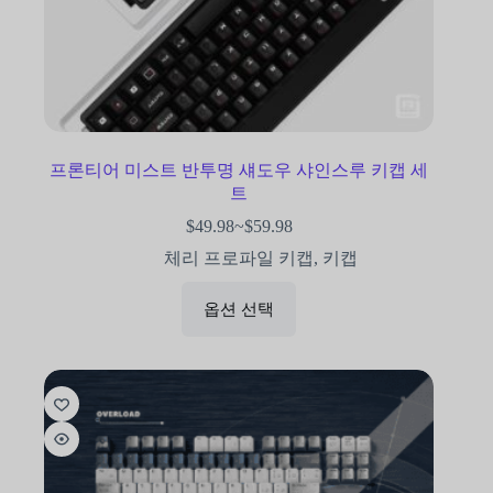
프론티어 미스트 반투명 섀도우 샤인스루 키캡 세
트
$
49.98
~
$
59.98
체리 프로파일 키캡
,
키캡
옵션 선택