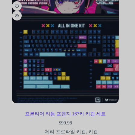
프론티어 리듬 프렌지 167키 키캡 세트
$
99.98
체리 프로파일 키캡
,
키캡