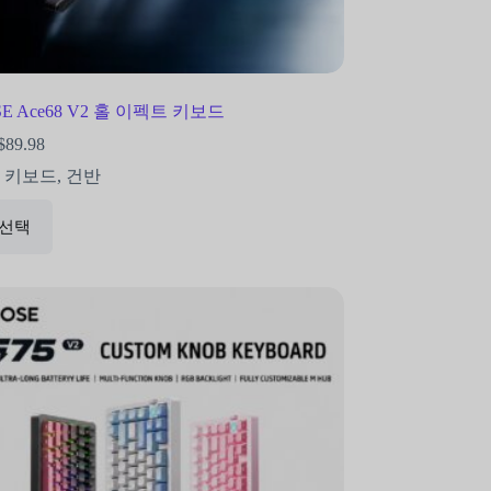
E Ace68 V2 홀 이펙트 키보드
$
89.98
5 키보드
,
건반
 선택