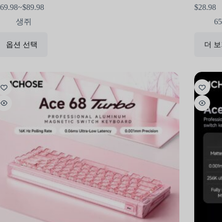
69.98
~
$
89.98
$
28.98
생쥐
6
옵션 선택
더 