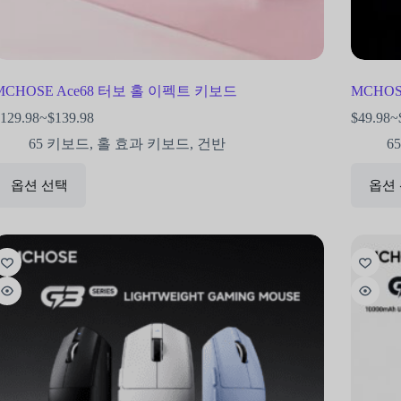
MCHOSE Ace68 터보 홀 이펙트 키보드
MCHOS
129.98
~
$
139.98
$
49.98
~
65 키보드
,
홀 효과 키보드
,
건반
6
옵션 선택
옵션