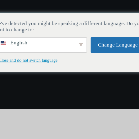
키캡
스위치
생쥐
블로그
주문 추적
've detected you might be speaking a different language. Do y
nt to change to:
English
Change Language
Close and do not switch language