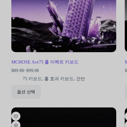
MCHOSE Ace75 홀 이펙트 키보드
$
89.98
~
$
99.98
$
75 키보드
,
홀 효과 키보드
,
건반
옵션 선택