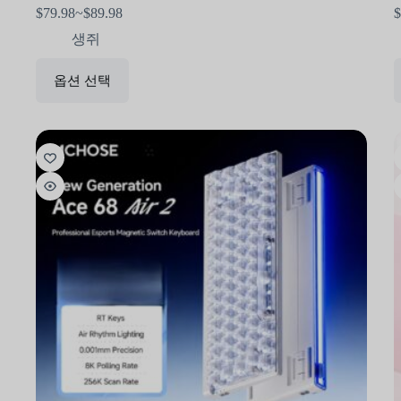
$
79.98
~
$
89.98
$
생쥐
옵션 선택