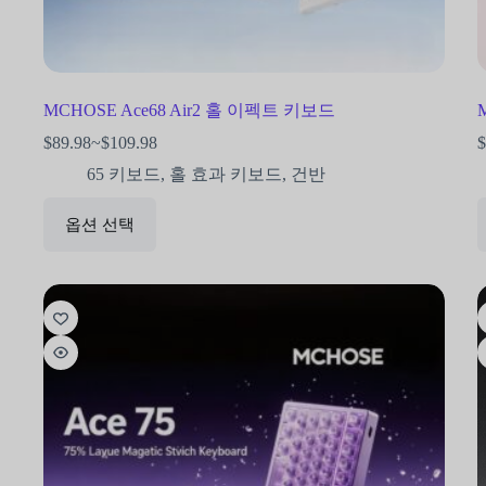
MCHOSE Ace68 Air2 홀 이펙트 키보드
$
89.98
~
$
109.98
$
65 키보드
,
홀 효과 키보드
,
건반
옵션 선택