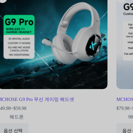
MCHOSE G9 Pro 무선 게이밍 헤드셋
MCHOS
49.98
~
$
59.98
$
79.98
~
헤드폰
9
옵션 선택
옵션