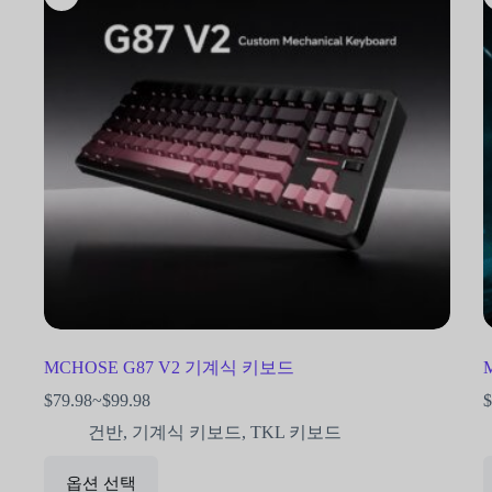
MCHOSE G87 V2 기계식 키보드
$
79.98
~
$
99.98
$
건반
,
기계식 키보드
,
TKL 키보드
옵션 선택