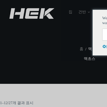
집
건반
We
wa
홈
맥초스
/
맥초스
1–12/27개 결과 표시