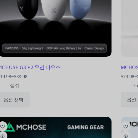
MCHOSE G3 V2 무선 마우스
MCHOS
19.98
~
$
39.98
$
79.98
~
생쥐
7
옵션 선택
옵션